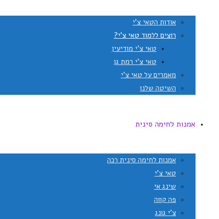
אודות הטאי צ'י
רוצים ללמוד טאי צ'י?
טאי צ'י מודיעין
טאי צ'י רמת גן
מאמרים על טאי צ'י
השיטה שלנו
אמנות לחימה סינית
אמנות לחימה סינית רכה
טאי צ'י
שינג אי
פה קווה
צ'י גונג