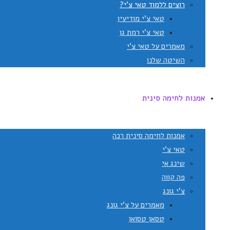
רוצים ללמוד טאי צ'י?
טאי צ'י מודיעין
טאי צ'י רמת גן
מאמרים על טאי צ'י
השיטה שלנו
אמנות לחימה סינית
אמנות לחימה סינית רכה
טאי צ'י
שינג אי
פה קווה
צ'י גונג
מאמרים על צ'י גונג
טסאן טסואן