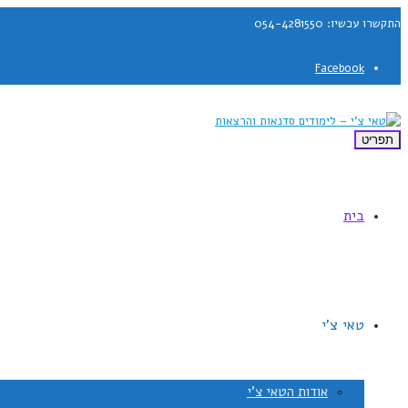
התקשרו עכשיו: 054-4281550
Facebook
תפריט
בית
טאי צ'י
אודות הטאי צ'י