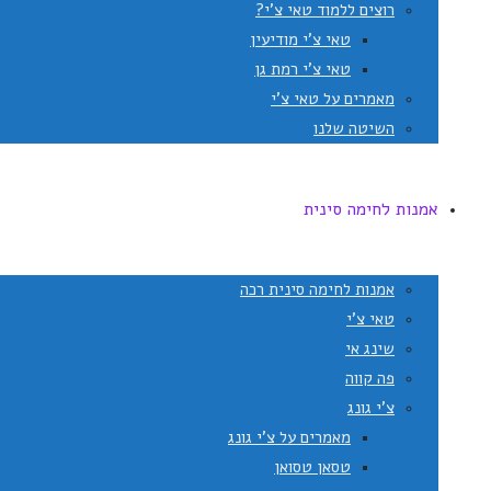
רוצים ללמוד טאי צ'י?
טאי צ'י מודיעין
טאי צ'י רמת גן
מאמרים על טאי צ'י
השיטה שלנו
אמנות לחימה סינית
אמנות לחימה סינית רכה
טאי צ'י
שינג אי
פה קווה
צ'י גונג
מאמרים על צ'י גונג
טסאן טסואן