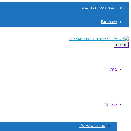
התקשרו עכשיו: 054-4281550
Facebook
תפריט
בית
טאי צ'י
אודות הטאי צ'י