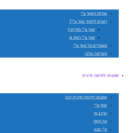
אודות הטאי צ'י
רוצים ללמוד טאי צ'י?
טאי צ'י מודיעין
טאי צ'י רמת גן
מאמרים על טאי צ'י
השיטה שלנו
אמנות לחימה סינית
אמנות לחימה סינית רכה
טאי צ'י
שינג אי
פה קווה
צ'י גונג