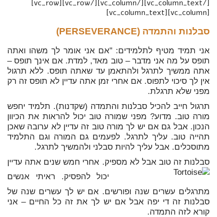
[/vc_column_text][/vc_column][/vc_row][vc_row]
[vc_column][vc_column_text]
סבלנות והתמדה (
PERSEVERANCE
)
אני תמיד מטיף לתלמידים: "אם אני אומר לך משהו ואתה
תופס על מה אני מדבר – טוב מאד, למדת. אם אינך תופס –
אתה ממשיך לתרגל ולהתאמן עד שאתה תופס. ללא תרגול
אין לך סיכוי לתפוס. אם אחרי זמן אתה עדיין לא תופס זה רק
מפני שלא תרגלת.
תרגול חייב להכיל סבלנות והתמדה (שקדנות). תלמיד יחפש
מורה טוב. מדוע? מפני שמורה טוב יכול להראות את הכיוון
הנכון. אבל גם אם יש לך מורה טוב זה עדיין לא ערובה שאכן
תהייה טוב. עליך לתרגל. לפעמים גם המורה וגם התלמיד
מתוסכלים. אבל עליך להיות סבלני ולהמשיך לתרגל.
סבלנות זה טוב אבל לא מספיק. אחרי חמש שנים אתה עדיין
יכול להפסיק. ראיתי אנשים
מתרגלים עשרים שנה ופורשים. אם יש לך עשרים שנה של
סבלנות זה די יפה אבל אם יש לך את זה כל החיים – אני
קורא לזה התמדה.