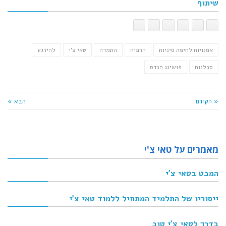
שיתוף
אמנויות לחימה סיניות
הרפיה
התמדה
טאי צ'י
להירגע
סבלנות
פושינג הנדס
« הקודם
הבא »
מאמרים על טאי צ'י
המבט בטאי צ'י
ייסוריו של התלמיד המתחיל ללמוד טאי צ'י
בדרך לטאי צ'י טוב