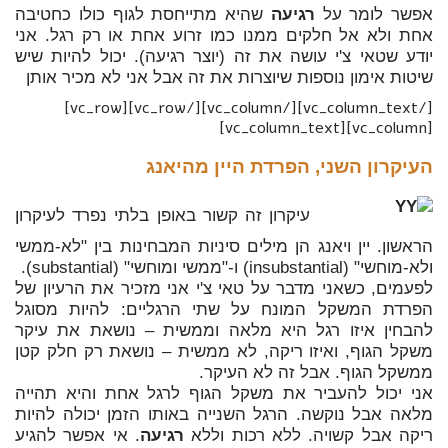
אפשר לומר על
רגיעה
שהיא מתייחסת לגוף כולו כחטיבה
אחת ולא אל חלקים ממנו כמו זרוע אחת או רק רגל. אני
יודע שטאי צ'י עושה את זה (יוצר רגיעה). יכול להיות שיש
שיטות אימון נוספות שיוצרות את זה אבל אני לא מכיר אותן
[/vc_column_text][/vc_column][/vc_row][vc_row]
[vc_column][vc_column_text]
העיקרון השני, הפרדת היין מהיאנג
עיקרון זה קשור באופן בלתי נפרד לעיקרון
הראשון. יין ויאנג הן מילים סיניות המבחינות בין "לא-ממשי
ולא-מוחשי" (insubstantial) ו-"ממשי ומוחשי" (substantial).
לפעמים, כשאני מדבר על טאי צ'י אני מזכיר את הרעיון של
הפרדת המשקל המונח על שתי הרגליים: להיות מסוגל
להבחין איזו רגל היא מלאה וממשית – נושאת את עיקר
משקל הגוף, ואיזו ריקה, לא ממשית – נושאת רק חלק קטן
ממשקל הגוף. אבל זה לא העיקר.
אני יכול להעביר את משקל הגוף לרגל אחת והיא תהייה
מלאה אבל נוקשה. הרגל השנייה באותו הזמן יכולה להיות
ריקה אבל קשויה. ללא רכות וללא
רגיעה
. אי אפשר להגיע