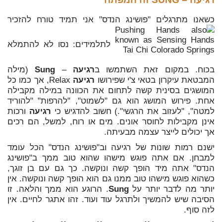
כשאנו מתרגלים "פושינג הנדס" אני תמיד טורח להזכיר
לתלמידים: נסו לא להתמלא
בכוח. במקום זאת השתמשו ב
רגיעה
–
Sung
(מילה
המבטאת עיקרון בטאי צ'י שפירושו
רגיעה
Relax, אך כמו כל
המושגים בסינית קשה לתחום את הכוונה במילה מקבילה
אחת. פירוש המושג הוא גם "לשמוט", "להרפות" "להוריד
למטה", "לעזוב את הרגשי".) חשוב להדגיש כי
רגיעה
ורכות
אינן מקבילות לחוסר אונים. מים או רוח, למשל, הם רכים
אך יכולים לייצר עצמה מבעיתה.
ישנם רמות שונות של רגיעה וב"פושינג הנדס" הכל עומד
למבחן. אם אתה פוגש מישהו שהוא טוב ממך ב"פושינג
הנדס" אתה מיד הופך קשה ונוקשה. כך גם עם בן זוגך,
כשהוא פוגש מישהו טוב ממנו גם הוא הופך קשה ונוקשה. אין
יותר מה לדבר יותר על
Sung
. הרוגע הוא ממך והלאה. זו
הסיבה שיש להמשיך ולתרגל עוד ועוד. זהו אתגר לחיים. אין
לזה סוף.