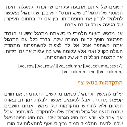
יישומם של אותם ארבעה עיקרים שהזכרתי למעלה. הערך
המוסף של תרגול "פושינג הנדס" הוא בכך שהתרגול מאפשר
לתלמיד לבחון את התפתחותו, בין אם זה בתחום העיקרון
של
רגיעה
או כל נקודה אחרת.
אני מדגיש באוזני תלמידי כי כשאתה מתרגל "פושינג הנדס"
הפרטנר הופך להיות המורה שלך. בדרך כלל עם התרגול
אתה משתפר אבל אל לך לצפות להשתפרות מתמדת
העולה בקו לינארי אלא עקומה שיש בה עליות אך גם ירידות,
אך המגמה הכללית היא של השתפרות.
[/vc_column_text][/vc_column][/vc_row][vc_row]
[vc_column][vc_column_text]
התקדמות בטאי צ'י
עלינו להמשיך ולתרגל. כשאנו מרגישים התקדמות אנו חווים
קפיצת מדרגה. אבל לפעמים אפשר לבלות זמן רב באותו
המקום ולא להרגיש התקדמות של ממש. אנחנו חושבים
שהנה הגענו אל גבול היכולת שלנו להתקדם ולהשתפר. אבל
אף אחד לא יודע מה הוא הגבול שלנו ומה הוא הפוטנציאל
שלנו. לדעתי התלמיד תמיד צריך לשאוף להתעלות על מורו.