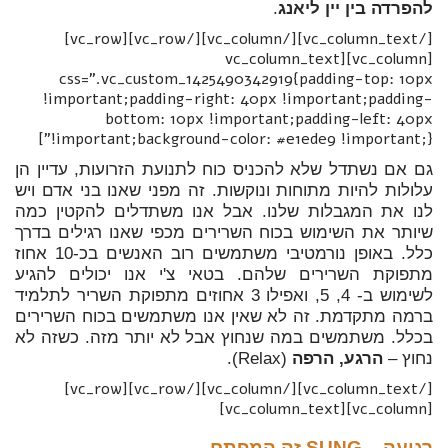
להפרדה בין יין ליאנג
.
[/vc_column_text][/vc_column][/vc_row][vc_row]
[vc_column][vc_column_text
css=".vc_custom_1425490342919{padding-top: 10px
!important;padding-right: 40px !important;padding-
bottom: 10px !important;padding-left: 40px
!important;background-color: #e1ede9 !important;}"]
גם אם נשתדל שלא להכניס כוח לתנועת הזרועות, עדיין הן
עלולות להיות מתוחות ונוקשות. זה מפני שאנו בני אדם ויש
לנו את המגבלות שלנו. אבל אנו משתדלים להקטין כמה
שיותר את השימוש בכוח השרירים מכפי שאנו רגילים בדרך
כלל. באופן נורמטיבי משתמשים רוב האנשים בכ-10 אחוז
מתפוקת השרירים שלהם. בטאי צ'י אנו יכולים להגיע
לשימוש ב- 4, 5, ואפילו 3 אחוזים מתפוקת השריר לתלמיד
ברמה מתקדמת. זה לא שאין אנו משתמשים בכוח השרירים
בכלל. משתמשים במה שנחוץ אבל לא יותר מזה. כשזה לא
נחוץ –
הרגע, הרפה
(Relax).
[/vc_column_text][/vc_column][/vc_row][vc_row]
[vc_column][vc_column_text]
רגיעה –
SUNG
זה המפתח