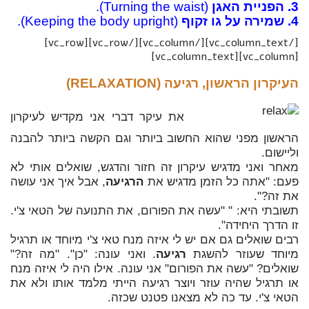
3. הפניית האגן
(Turning the waist).
4. שמירה על גו זקוף
(Keeping the body upright).
[/vc_column_text][/vc_column][/vc_row][vc_row]
[vc_column][vc_column_text]
העיקרון הראשון, רגיעה (
RELAXATION
)
את עיקר דברי אני מקדיש לעיקרון
הראשון מפני שהוא החשוב ביותר וגם הקשה ביותר להבנה
וליישום.
מאחר ואני מדגיש עיקרון זה חזור והדגש, שואלים אותי לא
פעם: "אתה כל הזמן מדגיש את
הרגיעה
, אבל איך אני עושה
את זה?".
תשובתי היא: " "עשה את הפורום, את התנועה של הטאי צ'י.
זו הדרך היחידה".
רבים שואלים גם אם יש לי איזה מנח טאי צ'י מיוחד או תרגיל
מיוחד שעוזר להשגת
רגיעה
. ואני עונה: "כן". "מה זה?"
שואלים? "עשה את הפורום" אני עונה. אילו היה לי איזה מנח
או תרגיל שהיה עוזר ויוצר רגיעה הייתי מלמד אותו ולא את
הטאי צ'י. עד כה לא מצאנו פטנט שכזה.