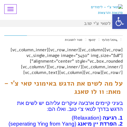
תפריט
פתח סרגל נגישות
בדרך לטאי צ'י טוב
על
13/07/2014
19:07
סגור לתגובות
בדרך
[vc_row][vc_column][vc_row_inner][vc_column_inner]
[vc_single_image image="3450" img_size="full"
לטאי
alignment="center" style="vc_box_rounded"]
צ'י
[/vc_column_inner][/vc_row_inner][/vc_column]
[/vc_row][vc_row][vc_column][vc_column_text]
טוב
על מה לשים את הדגש באימוני טאי צ’י –
מאת: וו לו טאנג
בעיני קיימים ארבעה עיקרים עליהם יש לשים את
הדגש בדרך לטאי צ'י טוב. ואלו הם:
1. רגיעה
(Relaxation)
2. הפרדת יין מיאנג
(seperating Ying from Yang)