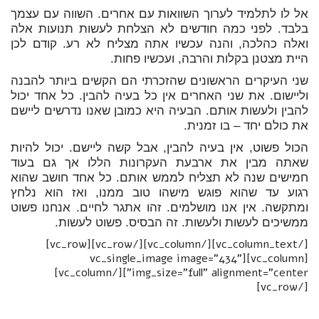
אל לו לתלמיד לערוך השוואות עם אחרים. השווה עם עצמך
בלבד. לפני כמה חודשים לא הצלחת לעשות תנועות אלה
ואלה כהלכה, והנה עכשיו אתה מצליח לא רע. קודם לכן
היית מצטנן בקלות והרבה, ועכשיו פחות.
שני העיקרים הראשונים שהזכרתי הם הקשים ביותר להבנה
וליישום. את שני האחרים אין כל בעיה להבין. כל אחד יכול
להבין ולעשות אותם. הבעיה היא כמובן שאנו נדרשים ליישם
את כולם יחד – בו זמנית.
הכול פשוט, אין בעיה להבין, אבל קשה ליישם. יכול להיות
שאתה מבין את ארבעת העקרונות הללו אך גם בעוד
חמישים שנה לא תצליח לממש אותם. כל אחד חושב שהוא
רגוע עד שהוא פוגש מישהו טוב ממנו, ואז הוא נלחץ
ומתקשה. אין אנו מושלמים. זהו אתגר לחיים. אנחנו פשוט
ממשיכים לעשות ולעשות. זה הבסיס. פשוט לעשות.
[/vc_column_text][/vc_column][/vc_row][vc_row]
[vc_column][vc_single_image image="434"
img_size="full" alignment="center"][/vc_column]
[/vc_row]