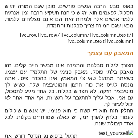
באופן טבעי הרבה אנשים פורשים. מובן שגם המורה ירגיש
תסכול. לפעמים הוא ירגיש כי הנה השקיע הרבה זמן ואנרגיה
ללמד אנשים אלה ולמרות זאת הם אינם מצליחים ללמוד.
מכאן שגם המורה צריך סבלנות והתמדה.
[/vc_column_text][/vc_column][/vc_row][vc_row]
[vc_column][vc_column_text]
המאבק עם עצמך
הצורך לגלות סבלנות והתמדה אינו מבשר חיים קלים. זהו
מאבק בלתי פוסק, מאבק פנימי של התלמיד עם עצמו.
כשאתה מתרגל טאי צ'י המאמץ אינו בהכרח פיסי. אתה
מנסה לגייס את כוח הרצון והמוטיבציה שלך. כשיש לך
מוטיבציה חזקה, לא תפרוש בקלות. כל אחד מגיע לתסכול,
גם אני, אבל עליך להתגבר על רגש זה, אף אחד אחר לא
יכול לעזור לך.
החלק הזה הוא די קשה כי הוא פנימי. יש אנשים שיכולים
לעמוד בלחץ לאורך זמן, ויש כאלה שמוותרים בקלות. לכל
אחד קיבולת שונה.
תרגול ב"פושינג הנדס" דורש את