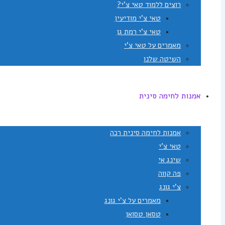
רוצים ללמוד טאי צ'י?
טאי צ'י מודיעין
טאי צ'י רמת גן
מאמרים על טאי צ'י
השיטה שלנו
אמנות לחימה סינית
אמנות לחימה סינית רכה
טאי צ'י
שינג אי
פה קווה
צ'י גונג
מאמרים על צ'י גונג
טסאן טסואן