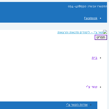
התקשרו עכשיו: 054-4281550
Facebook
תפריט
בית
טאי צ'י
אודות הטאי צ'י