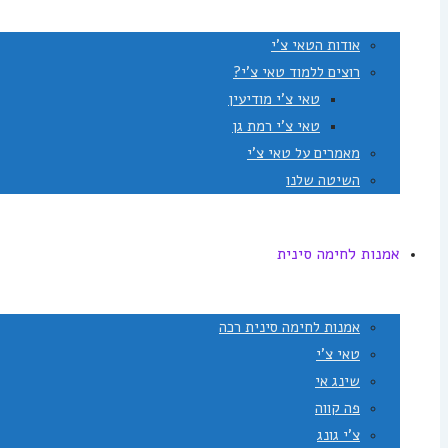
אודות הטאי צ'י
רוצים ללמוד טאי צ'י?
טאי צ'י מודיעין
טאי צ'י רמת גן
מאמרים על טאי צ'י
השיטה שלנו
אמנות לחימה סינית
אמנות לחימה סינית רכה
טאי צ'י
שינג אי
פה קווה
צ'י גונג