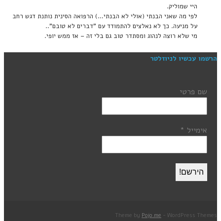
היי שמוליק.
לפי מה שאני הבנתי (אולי לא הבנתי…) הרפואה הסינית נותנת דגש רחב
על מניעה. כך לא נאלצים להתמודד עם "דברים לא טובם"..
מי שלא רוצה לנהוג ומסתדר טוב גם בלי זה – אז ממש יופי.
הרשמו עכשיו לניוזלטר
שם פרטי
אימייל
*
Theme by
Pojo.me
- WordPress Themes