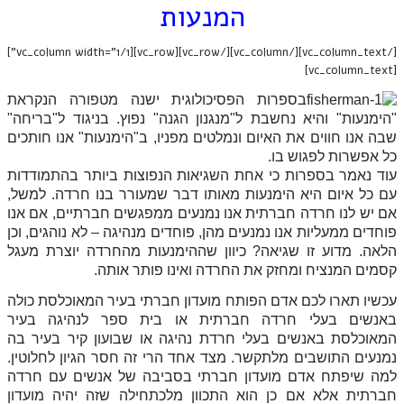
המנעות
[/vc_column_text][/vc_column][/vc_row][vc_row][vc_column width="1/1"]
[vc_column_text]
בספרות הפסיכולוגית ישנה מטפורה הנקראת
"הימנעות" והיא נחשבת ל"מנגנון הגנה" נפוץ. בניגוד ל"בריחה"
שבה אנו חווים את האיום ונמלטים מפניו, ב"הימנעות" אנו חותכים
כל אפשרות לפגוש בו.
עוד נאמר בספרות כי אחת השגיאות הנפוצות ביותר בהתמודדות
עם כל איום היא הימנעות מאותו דבר שמעורר בנו חרדה. למשל,
אם יש לנו חרדה חברתית אנו נמנעים ממפגשים חברתיים, אם אנו
פוחדים ממעליות אנו נמנעים מהן, פוחדים מנהיגה – לא נוהגים, וכן
הלאה. מדוע זו שגיאה? כיוון שההימנעות מהחרדה יוצרת מעגל
קסמים המנציח ומחזק את החרדה ואינו פותר אותה.
עכשיו תארו לכם אדם הפותח מועדון חברתי בעיר המאוכלסת כולה
באנשים בעלי חרדה חברתית או בית ספר לנהיגה בעיר
המאוכלסת באנשים בעלי חרדת נהיגה או שבועון קיר בעיר בה
נמנעים התושבים מלתקשר. מצד אחד הרי זה חסר הגיון לחלוטין.
למה שיפתח אדם מועדון חברתי בסביבה של אנשים עם חרדה
חברתית אלא אם כן הוא התכוון מלכתחילה שזה יהיה מועדון