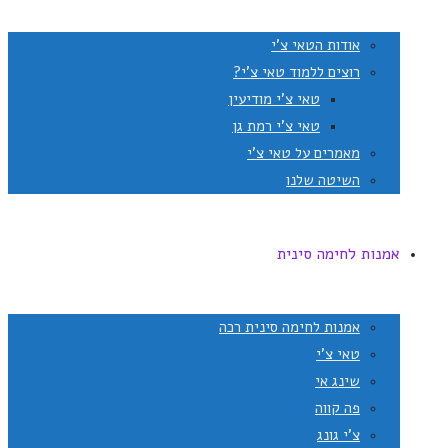
אודות הטאי צ'י
רוצים ללמוד טאי צ'י?
טאי צ'י מודיעין
טאי צ'י רמת גן
מאמרים על טאי צ'י
השיטה שלנו
אמנות לחימה סינית
אמנות לחימה סינית רכה
טאי צ'י
שינג אי
פה קווה
צ'י גונג