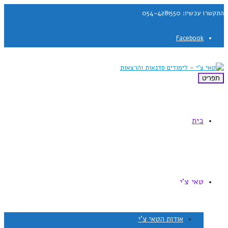
התקשרו עכשיו: 054-4281550
Facebook
תפריט
בית
טאי צ'י
אודות הטאי צ'י