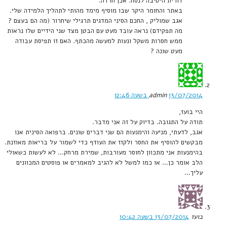
דורית היטיבה לנסח. אכן חרדה.
באתר והחומר היקר שבו מוסיף מימד מהותי לתהליך הלמידה שלי.
אגב שמוליק , החכם הסיני המדגים תרגילי שיחרור (מה הם בעצם ?
מה תפקידם) נראה עובד מעט עם הבטן מצד שני הידיים שלו נראות
ממש חסרות משקל ונעות למעשה מהכתף. האם זו תפיסת עבודה
מעט שונה ?
13/07/2014 בשעה 12:46
admin
היי בועז,
תודה על התגובה. בדיוק על זה אני מדבר.
אגב, לדעתי, מניעה והימנעות הם שני דברים שונים. ברפואה הסינית אנו
מבקשים להוסיף את החסר ולקזז את העודף כדי לשמור על בריאות מאוזנת.
בהימנעות אני מתכוון לחוסר מעורבות, שמירת מרחק… לא לעשות כשאולי
הלב אומר כן… או כמו למשל לא להגיב למאמרים או פוסטים המכוונים
עליך…
בועז
13/07/2014 בשעה 10:42