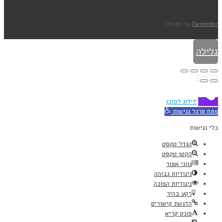
Design by
Elementor
גלילה
לראש
העמוד
דילוג לתוכן
פתח סרגל נגישות
כלי נגישות
הגדל טקסט
הקטן טקסט
גווני אפור
ניגודיות גבוהה
ניגודיות הפוכה
רקע בהיר
הדגשת קישורים
פונט קריא