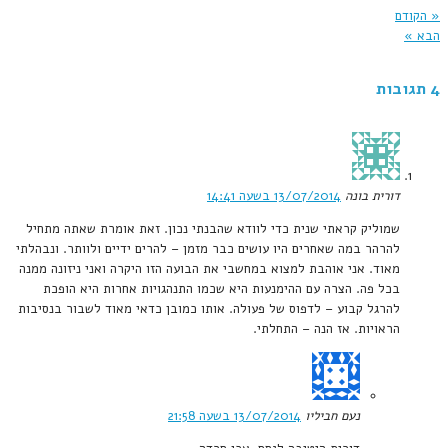
« הקודם
הבא »
4 תגובות
דורית בונה
13/07/2014 בשעה 14:41
שמוליק קראתי שנית כדי לוודא שהבנתי נכון. זאת אומרת שאתה מתחיל
להרהר במה שאחרים היו עושים כבר מזמן – להרים ידיים ולוותר. ונבהלתי
מאוד. אני אוהבת למצוא במחשבי את הבועה הזו היקרה ואני ניזונה ממנה
בכל פה. הצרה עם ההימנעות היא שכמו התנהגויות אחרות היא הופכת
להרגל קבוע – לדפוס של פעולה. אותו כמובן כדאי מאוד לשבור בנסיבות
הראויות. אז הנה – התחלתי.
נעם חביליו
13/07/2014 בשעה 21:58