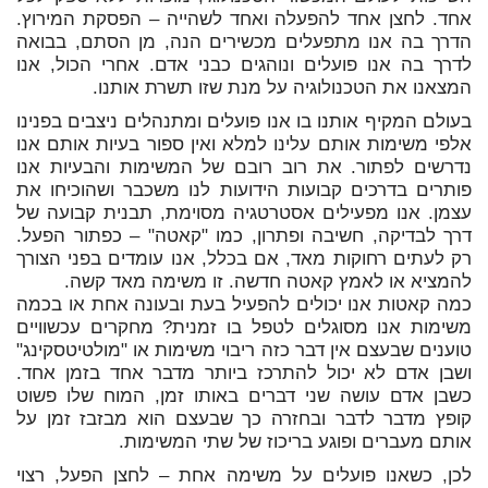
אחד. לחצן אחד להפעלה ואחד לשהייה – הפסקת המירוץ.
הדרך בה אנו מתפעלים מכשירים הנה, מן הסתם, בבואה
לדרך בה אנו פועלים ונוהגים כבני אדם. אחרי הכול, אנו
המצאנו את הטכנולוגיה על מנת שזו תשרת אותנו.
בעולם המקיף אותנו בו אנו פועלים ומתנהלים ניצבים בפנינו
אלפי משימות אותם עלינו למלא ואין ספור בעיות אותם אנו
נדרשים לפתור. את רוב רובם של המשימות והבעיות אנו
פותרים בדרכים קבועות הידועות לנו משכבר ושהוכיחו את
עצמן. אנו מפעילים אסטרטגיה מסוימת, תבנית קבועה של
דרך לבדיקה, חשיבה ופתרון, כמו "קאטה" – כפתור הפעל.
רק לעתים רחוקות מאד, אם בכלל, אנו עומדים בפני הצורך
להמציא או לאמץ קאטה חדשה. זו משימה מאד קשה.
כמה קאטות אנו יכולים להפעיל בעת ובעונה אחת או בכמה
משימות אנו מסוגלים לטפל בו זמנית? מחקרים עכשוויים
טוענים שבעצם אין דבר כזה ריבוי משימות או "מולטיטסקינג"
ושבן אדם לא יכול להתרכז ביותר מדבר אחד בזמן אחד.
כשבן אדם עושה שני דברים באותו זמן, המוח שלו פשוט
קופץ מדבר לדבר ובחזרה כך שבעצם הוא מבזבז זמן על
אותם מעברים ופוגע בריכוז של שתי המשימות.
לכן, כשאנו פועלים על משימה אחת – לחצן הפעל, רצוי