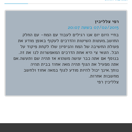
רפי צלליכין
07/02/2015 בשעה 20:07
בחיי היום יום אנו רגילים לעבוד עם המח- עם החלק
החושב.מעטות השיטות והדרכים לעקוף באופן מודע את
פעולת החשיבה של המח והניסיון שלו לקחת פיקוד על
הכל. הטאי צי היא אחת הדרכים המאפשרות לנו את זה.
בנוסף אם אתה כבר עושה משהוא אז תהיה שם ותעשה.אם
אתה מפעיל את הגוף תהיה מאה אחוז בבית תהיה
נוחך.אינך יכול להיות מודע לגוף במאה אחוז ולחשב
מחשבות אחרות.
צלליכין רפי