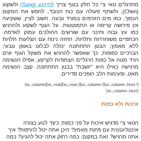
מתרגלים טאי צ'י כל חלק בגוף צריך
להירגע (Sung)
ולשקוע
(Chen), ולשתף פעולה עם כוח הכובד, לחפש את המקום
הנמוך, כמו מים הזורמים במורד גבעה. חשוב לציין, ששקיעה
אין פירושה קריסה או התמוטטות. על הגוף לשקוע ולהרגיש
כמו עץ גבוה וחינני עם שורשים ההולכים עמוק לאדמה.
הכתפיים משוחררות ותלויות, החזה נינוח עם הצלעות תלויות
ללא מאמץ; הבטן התחתונה יכולה לבלוט באופן טבעי;
הברכיים כפופות, כך שאפשר להרגיש את משקל הגוף זורם
ויורד מטה אל כפות הרגליים הצמודות לקרקע; אפילו הנשימה
מרגישה כאילו היא "יושבת" בבטן התחתונה. קצב הנשימה
מאט, ופעימות הלב הופכים סדירים.
[/vc_column_text][/vc_column][/vc_row][vc_row][vc_column]
[vc_column_text]
איכות ולא כמות
הטאי צ'י מדגיש איכות על פני כמות: כיצד לנוע בצורה
אינטליגנטית עם פחות מאמץ? היכן אתה יכול להרפות? איך
אתה מרגיש? זאת במקום: כמה רחוק אתה יכול להגיע? כמה