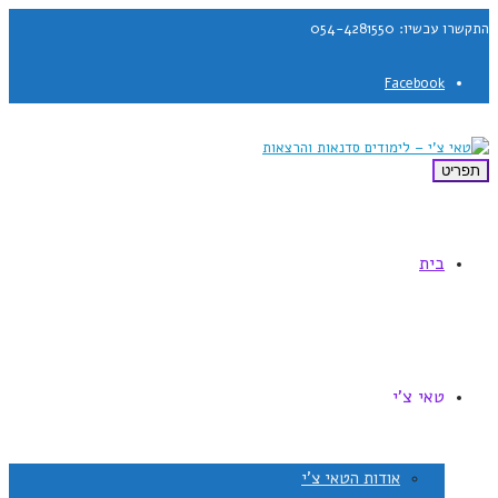
התקשרו עכשיו: 054-4281550
Facebook
תפריט
בית
טאי צ'י
אודות הטאי צ'י