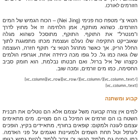
הזורמים לאורכו.
הטאי צ'י מטפח כוח פנימי (Nei Jing) – הכוח הגמיש של המים
הזורמים. כשהוא מותקף, אמן הלחימה זז אל מחוץ לדרך
ו"מנטרל" את התוקף. התוקף, מתוסכל כשהוא מגלה
שאובייקט התקיפה שלו נעלם ועוצמת מכתו מתפוגגת לתוך
החלל הריק. אך כאשר מתרגל הטאי צ'י תוקף חזרה, העוצמה
שלו גואה כמו גל. כל גופו מכה כיחידה אחת, אגרופיו הולמים
כקצהו של איל ברזל. ואם חבטתו נבלמת, הוא חומק סביב
החסימה, כמו מים זורמים, ומכה שוב.
[/vc_column_text][/vc_column][/vc_row][vc_row][vc_column]
[vc_column_text]
קבוע ומשתנה
למים אין צורה קבועה משל עצמם אלא הם נוטלים את תבנית
השטח בו הם זורמים או המיכל בו הם מצויים. מים מתאימים
עצמם לעונה ולמקום: קופאים בחורף, מתאיידים בקיץ, הופכים
לערפל וטל תחת השמים ולמעיינות ואגמים על פני האדמה.
כמו המים גם תלמיד הטאי צ'י צריך ללמוד להיות גמיש בגופו