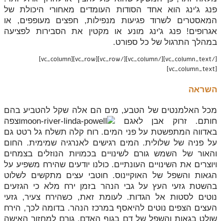
פנג ג'ינג הוא אחד הסודות העומדים מאחורי היכולת של
המאסטרים לשרוד פגיעות מנפילות, חפצים מעופפים, או
אגרופים! פנג ג'ינג מונע או מקטין את הסבירות לפציעה
במהלך התרגול של כל ספורט.
[/vc_column_text][/vc_column][/vc_row][vc_row][vc_column]
[vc_column_text]
השראה
מכל האלמנטים של הטבע, מים הם אלה שקל להטביע בהם
חותם. זרוק אבן לאגם
וצפה
באדווה המתפשטת על פני המים. רוח קלה תשלח גל רטט גם
על פניה של שלולית. המים רגישים לאנרגיה שמימית. החום
והאור של השמש גורם לשינויים בכמויות הנוזלים בצמחים
ויוצרים את השינויים העונתיים. כולנו יודעים שהירח משפיע על
הגאות והשפל של האוקיינוס. חוטבי עצים מתקשים לשלוט
בהשטת גזעי העץ על גבי הנהר בזמן ירח מלא כי הגזעים
נוטים לסטות אל הגדות. לעומת זאת, כשהירח צעיר, גזעי
העצים הצפים נוטים להיאסף במרכז הנהר. בדומה לכך, הירח
שולט בגאות והשפל של דם בגוף האדם, גורם למחזור האישה