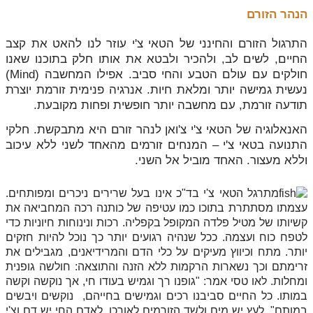
הנהר הזורם
התרגול הזורם והחינני של הטאי צ'י עוזר לנו להאט את קצב
החיים, לשים לב, ולהכיר ולבטא את אותו חלק בתוכנו שאנו
חולקים עם עולם הטבע והחי סביב. אפילו המחשבה (Mind)
נעשית גמישה יותר ומלאת חיות. אנרגיה פנימית זורמת יוצרת
תודעה זורמת, עם מחשבה יותר חופשית ופחות מקובעת.
האנאלוגיה של הטאי צ'י צ'ואן לנהר זורם היא מתבקשת. חלקי
התנועה בטאי צ'י – המנחים זורמים מהאחד לשני ללא עיכוב
וללא מעצור. האחד מוביל אל השני.
מתרגל הטאי צ'י בד"כ אינו בעל שרירים ניכרים ומפותחים.
עצמתו מסתתרת בתוכו כמו עטיפה של כותנה רכה המחביאה את
קשיותו של מטיל פלדה המקופל בקפליה. רכות ונינוחות חיוניות כדי
לטפח כוח ועצמה. ככל שנהיה רגועים יותר כך נוכל להיות חזקים
יותר. מתח וכיווץ מעיקים על כלי הדם והמרידיאנים, מגבילים את
זרימתם וכך נשארות הרקמות ללא הזנה והתוצאה: חולשה גופנית
ומחלות. לאו טסי אמר: "גופנו רך וגמיש בעודו חי, אך נוקשה וקשה
במותו. כל החיים סביבנו רכים וגמישים בחייהם, נוקשים ויבשים
במותם". לעץ יש מים ולשד הזורמים לאורכו, לאדם החי יש דם וצ'י