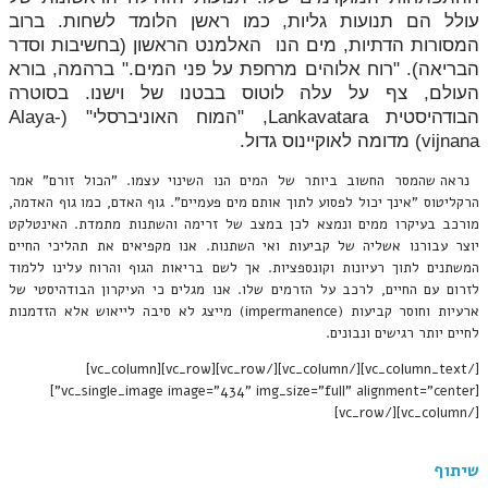
עולל הם תנועות גליות, כמו ראשן הלומד לשחות. ברוב
המסורות הדתיות, מים הנו האלמנט הראשון (בחשיבות וסדר
הבריאה). "רוח אלוהים מרחפת על פני המים." ברהמה, בורא
העולם, צף על עלה לוטוס בבטנו של וישנו. בסוטרה
הבודהיסטית Lankavatara, "המוח האוניברסלי" (Alaya-
vijnana) מדומה לאוקיינוס גדול.
נראה שהמסר החשוב ביותר של המים הנו השינוי עצמו. "הכול זורם" אמר
הרקליטוס "אינך יכול לפסוע לתוך אותם מים פעמיים". גוף האדם, כמו גוף האדמה,
מורכב בעיקרו ממים ונמצא לכן במצב של זרימה והשתנות מתמדת. האינטלקט
יוצר עבורנו אשליה של קביעות ואי השתנות. אנו מקפיאים את תהליכי החיים
המשתנים לתוך רעיונות וקונספציות. אך לשם בריאות הגוף והרוח עלינו ללמוד
לזרום עם החיים, לרכב על הזרמים שלו. אנו מגלים כי העיקרון הבודהיסטי של
ארעיות וחוסר קביעות (impermanence) מייצג לא סיבה לייאוש אלא הזדמנות
לחיים יותר רגישים ונבונים.
[/vc_column_text][/vc_column][/vc_row][vc_row][vc_column]
[vc_single_image image="434" img_size="full" alignment="center"]
[/vc_column][/vc_row]
שיתוף