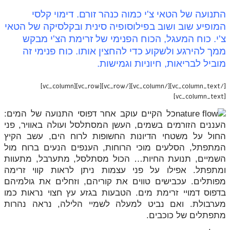
התנועה של הטאי צ'י כמוה כנהר זורם. דימוי קלסי
המופיע שוב ושוב בפילוסופיה סינית ובקלסיקה של הטאי
צ'י. כוח המעגל, הכוח הפנימי של זרימת הצ'י מבקש
ממך להירגע ולשקוע כדי להחצין אותו. כוח פנימי זה
מוביל לבריאות, חיוניות וגמישות.
[/vc_column_text][/vc_column][/vc_row][vc_row][vc_column]
[vc_column_text]
כל הקיים עוקב אחר דפוסי התנועה של המים:
העננים הזורמים בשמים, העשן המסתלסל ועולה באוויר, פני
החול על משטחי הדיונות החשופות לרוח הים, עשב הקיץ
המתפתל, הסלעים מוכי הרוחות, הענפים הנעים ברוח מול
השמיים, תנועת החיות… הכול מסתלסל, מתערבל, מתעוות
ומתפתל. אפילו על פני עצמות ניתן לראות קווי זרימה
מפותלים. עכבישים טווים את קוריהם, וזחלים את גולמיהם
בדפוס דמויי זרימת מים. הטבעות בגזע עץ חצוי נראות כמו
מערבולת. ואם נביט למעלה לשמיי הלילה, נראה נהרות
מתפתלים של כוכבים.