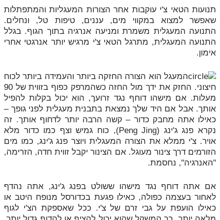
תנועות הטאי צ'י עוקבות אחר הצורות המעגליות והמתפתלות
שאפשר למצוא במקווי מים, עננים, טיפות טל, ונחלים.
התנועה המעגלית משמרת ומניעה אנרגיה בתוך הגוף. בגלל
התנועה המעגלית, מתרגל הטאי צ'י מרגיש יותר אנרגטי אחרי
אימון.
המעגל הוא הצורה החזקה ביותר והעמידה ביותר לכוח
חיצוני. החזק את ידך מול החזה כשהמרפק כפוף בזווית של 90
מעלות. אם מישהו דוחף נגד זרועך, הוא יכול בקלות להפיל
אותך. אבל אם היד שלך נמצאת בתבנית מעגלית לפני גופך –
כאילו אתה מחבק כדור – קשה הרבה יותר לדחוף אותך. זה
נקרא פנג ג'ינג (Peng Jing), כוח גמיש וצף כמו כדור מלא
אויר. צ'י ממלא את הצורה המעגלית ויוצר פנג ג'ינג, כמו מים
הזורמים דרך צינור מעוגל. אם הצינור יקבל זווית חדה, הזרימה,
"האנרגיה", נחסמת.
אם אתה דוחף נגד מישהו ששולט בפנג ג'ינג, אתה נהדף
לאחור בעצמה כפולה, כאילו פגעת בכדורסל מנופח היטב או
כאילו הועפת על גבי זרם של צ'י. ככל שאספקת הצ'י לגוף
מלאה יותר, כך המשקל שהוא יכול להציף או להדוף גדול יותר.