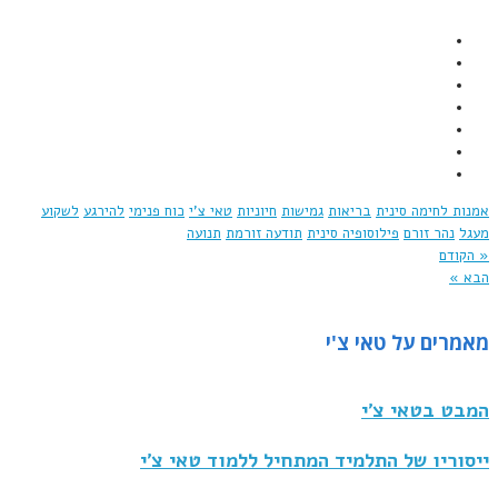
אמנות לחימה סינית
בריאות
גמישות
חיוניות
טאי צ'י
כוח פנימי
להירגע
לשקוע
מעגל
נהר זורם
פילוסופיה סינית
תודעה זורמת
תנועה
« הקודם
הבא »
מאמרים על טאי צ'י
המבט בטאי צ'י
ייסוריו של התלמיד המתחיל ללמוד טאי צ'י