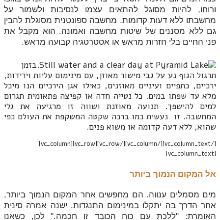
ורוחו, להיות מסוגל להתאים עצמו לנסיבות ולשמור על
מחשבתו ללא דעות קדומות. מחשבה ספונטנית מסוגלת להבין
גם ללא מסננים של שיטות מחשבה ואמונה. הוא מקבל את
פני החיים בלי חזרות מראש או אסטרטגיה קבועה מראש.
בזמן
תרגול הגוף נע על גבי מישור מאוזן, עם מינימום עליות וירידות,
ירכיים, כתפיים ועיניים מאוזנים, כאילו אגן הירכיים הנו מיכל
מלא עד שפתו במים. כל נטייה חדה או קפיצה פתאומית תגרום
למים להישפך. תנועה מאוזנת ושווה זו מרגיעה את גלי
המחשבה. זו נעשית כמו ברכה שקטה המשקפת את העולם כפי
שהוא, ללא דעה קדומה או משוא פנים.
[/vc_column_text][/vc_column][/vc_row][vc_row][vc_column]
[vc_column_text]
אל המקום הנמוך ביותר
מים מסמלים ענווה. הם מחפשים אחר המקום הנמוך ביותר,
אחר הדרך בה יתקלו במינימום התנגדות. ישנה אמרה סינית
האומרת: "ללכת עם כוח הכובד זו חכמה." לכן, כשאנו