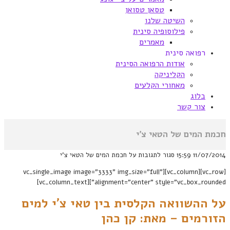
טסאן טסואן
השיטה שלנו
פילוסופיה סינית
מאמרים
רפואה סינית
אודות הרפואה הסינית
הקליניקה
מאחורי הקלעים
בלוג
צור קשר
חכמת המים של הטאי צ'י
11/07/2014
15:59
סגור לתגובות
על חכמת המים של הטאי צ'י
[vc_row][vc_column][vc_single_image image="3333" img_size="full"
alignment="center" style="vc_box_rounded"][vc_column_text]
על ההשוואה הקלסית בין טאי צ’י למים
הזורמים – מאת: קן כהן