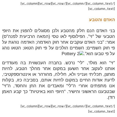
[/vc_column_text][/vc_column][/vc_row][vc_row][vc_column]
[vc_column_text]
האדם והטבע
בני האדם הנם חלק מהטבע ולכן מסוגלים להפגין את היופי
הטבעי של "זי". הפילוסוף לאו טסי (המאה הרביעית לפנה"ס)
אמר: "בני האדם עוקבים אחר חוק האדמה; האדמה נוהגת על
פי חוק השמיים; השמיים הולכים על פי חוק הטאו; הטאו נוהג
על פי טבעו הוא".
"זי" הוא מולד, "לי" נרכש. בחברה העכשווית בה מעודדים
אותנו לעקוב אחר השעון במקום אחר מהלך הטבע, להיות
מוחצן, תכליתי וענייני ולא, חלילה, מהורהר או אינטרוספקטיבי,
לדעת אודות החיים במקום לחיות אותם, בסביבה כזו, בקלות
אנו מתפתים אחרי ה"לי" ומאבדים את החן והחסד, ה"זי"
שבטבענו הראשוני והישיר. "היופי הוא באיטיות" כך קבע האמן
רודן.
[/vc_column_text][/vc_column][/vc_row][vc_row][vc_column]
[vc_column_text]