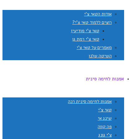
אודות הטאי צ'י
רוצים ללמוד טאי צ'י?
טאי צ'י מודיעין
טאי צ'י רמת גן
מאמרים על טאי צ'י
השיטה שלנו
אמנות לחימה סינית
אמנות לחימה סינית רכה
טאי צ'י
שינג אי
פה קווה
צ'י גונג