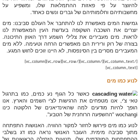
להיווצר על פי פאזות ההתמלאות שלו, ומשפיע על
מחשבותיהם וחלומותיהם של גברים ונשים כאחד.
גמישות המים מאפשרת לנו להתחבר אל העולם סביבנו: מים
יוצרים את השכבה השקופה בעדשת העין המאפשרת לנו
לראות. מים מעבירים את צלילי השמע דרך האוזן התיכונה.
בצורה של רוק ורירית הם מאפשרים הרחה וטעימה. ללא מים
המעבירים מסרים בין הסינפסות, לא היינו זוכים לחוש המגע.
[/vc_column_text][/vc_column][/vc_row][vc_row][vc_column]
[vc_column_text]
לנוע כמו מים
כאשר כל הגוף נע כמים, כמו בתרגול
טאי צ'י, אנו מטפחים את הרגישות לצ'י השמים והארץ. אנו
הופך להיות מודעים למה שהאינדיאנים של הלקוטה כינו
wochangi "ההשפעה הרוחנית של הטבע".
לנוע כמו מים פירושו לחזור למקור ההוויה. האנושות התפתחה
מתוך סביבה מימית. העובר האנושי נראה כמו דג בשלבי
ההתפתחות המוקדמים שלו. תנועות הזחילה הראשונות של