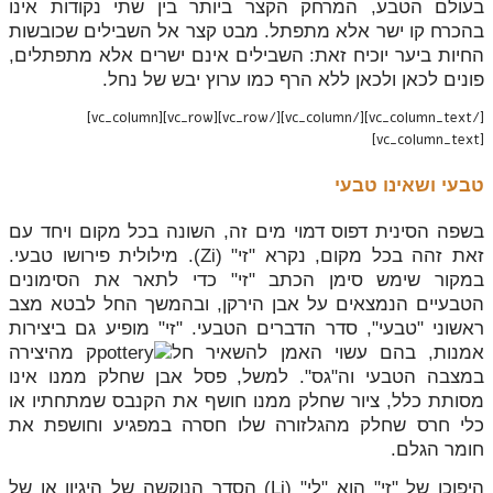
בעולם הטבע, המרחק הקצר ביותר בין שתי נקודות אינו
בהכרח קו ישר אלא מתפתל. מבט קצר אל השבילים שכובשות
החיות ביער יוכיח זאת: השבילים אינם ישרים אלא מתפתלים,
פונים לכאן ולכאן ללא הרף כמו ערוץ יבש של נחל.
[/vc_column_text][/vc_column][/vc_row][vc_row][vc_column]
[vc_column_text]
טבעי ושאינו טבעי
בשפה הסינית דפוס דמוי מים זה, השונה בכל מקום ויחד עם
זאת זהה בכל מקום, נקרא "זי" (Zi). מילולית פירושו טבעי.
במקור שימש סימן הכתב "זי" כדי לתאר את הסימונים
הטבעיים הנמצאים על אבן הירקן, ובהמשך החל לבטא מצב
ראשוני "טבעי", סדר הדברים הטבעי. "זי" מופיע גם ביצירות
אמנות, בהם עשוי האמן להשאיר חל
ק מהיצירה
במצבה הטבעי וה"גס". למשל, פסל אבן שחלק ממנו אינו
מסותת כלל, ציור שחלק ממנו חושף את הקנבס שמתחתיו או
כלי חרס שחלק מהגלזורה שלו חסרה במפגיע וחושפת את
חומר הגלם.
היפוכו של "זי" הוא "לי" (Li) הסדר הנוקשה של היגיון או של