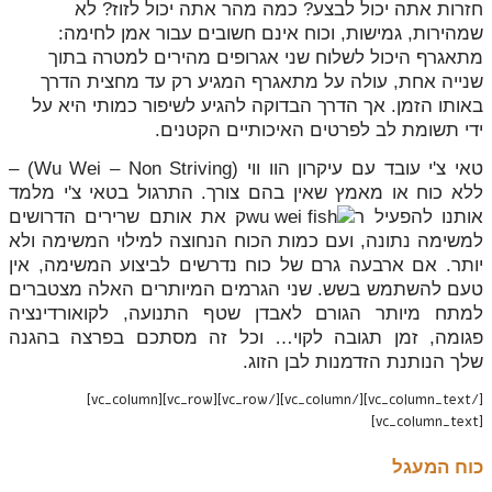
חזרות אתה יכול לבצע? כמה מהר אתה יכול לזוז? לא
שמהירות, גמישות, וכוח אינם חשובים עבור אמן לחימה:
מתאגרף היכול לשלוח שני אגרופים מהירים למטרה בתוך
שנייה אחת, עולה על מתאגרף המגיע רק עד מחצית הדרך
באותו הזמן. אך הדרך הבדוקה להגיע לשיפור כמותי היא על
ידי תשומת לב לפרטים האיכותיים הקטנים.
טאי צ'י עובד עם עיקרון הוו ווי (Wu Wei – Non Striving) –
ללא כוח או מאמץ שאין בהם צורך. התרגול בטאי צ'י מלמד
אותנו להפעיל ר
ק את אותם שרירים הדרושים
למשימה נתונה, ועם כמות הכוח הנחוצה למילוי המשימה ולא
יותר. אם ארבעה גרם של כוח נדרשים לביצוע המשימה, אין
טעם להשתמש בשש. שני הגרמים המיותרים האלה מצטברים
למתח מיותר הגורם לאבדן שטף התנועה, לקואורדינציה
פגומה, זמן תגובה לקוי… וכל זה מסתכם בפרצה בהגנה
שלך הנותנת הזדמנות לבן הזוג.
[/vc_column_text][/vc_column][/vc_row][vc_row][vc_column]
[vc_column_text]
כוח המעגל