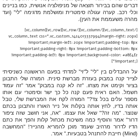
דברים שהם בבירור תוצאה של מניפולציה אנושית, כמו בניינים
וכלי רכב. קערה עגולה סימטרית ומושלמת מדגימה "לי" (ועד
מהרה משעממת את העין).
[/vc_column_text][/vc_column][/vc_row][vc_row][vc_column]
[vc_column_text css=".vc_custom_1424013337994{margin-right: 20px
!important;margin-left: 20px !important;padding-top: 8px
!important;padding-right: 8px !important;padding-bottom: 8px
!important;padding-left: 8px !important;background-color: #a8f4f2
!important;}"]
על ההבדלים בין "לי" ל"זי" למדתי בפעם הראשונה כשניסיתי
לצייר קנה במבוק בעזרת מברשת סינית. המורה שלי התבונן
בציור וקימט את מצחו. "זה לא קנה במבוק" אמר "זה עמוד
חשמל. האם ראית פעם קנה כל כך ישר וסימטרי עם אותו
מספר עלים בכל צד?" המורה לקח את המברשת שלי, טבל
אותה בדיו, לחץ אותה בקלות אל נייר האורז והתבונן בכתם
שנוצר. "מה זה?" שאל את עצמו. "אה, אני חושב שזה ציפור
דרור" אמר והוסיף כמה משיכות מכחול קלות והפך את כתם
הדיו לדרור מרהיב שעמד מוכן להמריא מהנייר! "המחשבה
(Mind) חייבת להתנהל בטבעיות." אמר.