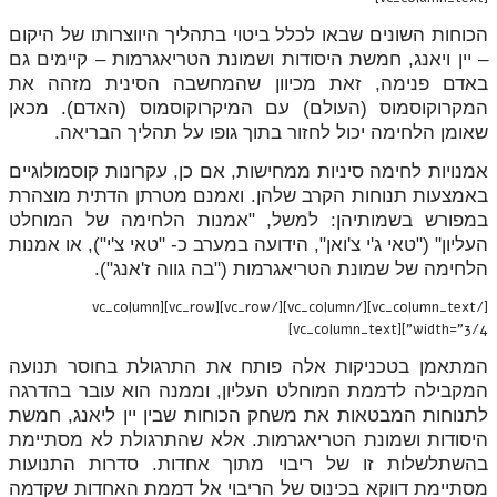
הכוחות השונים שבאו לכלל ביטוי בתהליך היווצרותו של היקום
– יין ויאנג, חמשת היסודות ושמונת הטריאגרמות – קיימים גם
באדם פנימה, זאת מכיוון שהמחשבה הסינית מזהה את
המקרוקוסמוס (העולם) עם המיקרוקוסמוס (האדם). מכאן
שאומן הלחימה יכול לחזור בתוך גופו על תהליך הבריאה.
אמנויות לחימה סיניות ממחישות, אם כן, עקרונות קוסמולוגיים
באמצעות תנוחות הקרב שלהן. ואמנם מטרתן הדתית מוצהרת
במפורש בשמותיהן: למשל, "אמנות הלחימה של המוחלט
העליון" ("טאי ג'י צ'ואן", הידועה במערב כ- "טאי צ'י"), או אמנות
הלחימה של שמונת הטריאגרמות ("בה גווה ז'אנג").
[/vc_column_text][/vc_column][/vc_row][vc_row][vc_column
width="3/4"][vc_column_text]
המתאמן בטכניקות אלה פותח את התרגולת בחוסר תנועה
המקבילה לדממת המוחלט העליון, וממנה הוא עובר בהדרגה
לתנוחות המבטאות את משחק הכוחות שבין יין ליאנג, חמשת
היסודות ושמונת הטריאגרמות. אלא שהתרגולת לא מסתיימת
בהשתלשלות זו של ריבוי מתוך אחדות. סדרות התנועות
מסתיימת דווקא בכינוס של הריבוי אל דממת האחדות שקדמה