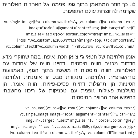
לו. כך חוזר המתאמן בתוך גופו פנימה אל האחדות האלוהית
שקדמה להיווצרות עולם התופעות.
[/vc_column_text][/vc_column][vc_column width="1/4"][vc_single_image
image="1060" alignment="center" img_link_target="_self"
img_size="350X300" border_color="grey" img_link_large=""
css=".vc_custom_1428689771429{margin-top: 35px !important;}"]
[/vc_column][/vc_row][vc_row][vc_column width="1/1"][vc_column_text]
אומן הלחימה של הטאי ג'י צ'ואן זוכה, איפה, במה שחוקרי מדע
הדתות מכנים חוויה מיסטית –דהיינו חוויה של אחדות עם
האלוהות. חוויה מיסטית זו מושגת בתוך הגוף, באמצעות
כוריאוגרפיית הלחימה. מנקודת מבט זו אומנויות הלחימה
הסיניות הן תרגולות דתיות פסיכו-פיזיות. הווה אומר, הן
משלבות פעילות גופנית עם טכניקות של ריכוז מחשבתי
בחיפוש אחר החוויה המיסטית.
[/vc_column_text][/vc_column][/vc_row][vc_row][vc_column
width="1/4"][vc_single_image image="1065" alignment="center"
img_link_target="_self" img_size="full" border_color="grey"
img_link_large="" css=".vc_custom_1428689789272{margin-top: 35px
!important;}"][/vc_column][vc_column width="3/4"][vc_column_text]