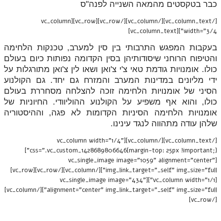
כבר בטקסטים מהמאה השנייה לפנה"ס
[/vc_column_text][/vc_column][/vc_row][vc_row][vc_column
width="3/4"][vc_column_text]
בעקבות המפגש התרבותי בין סין למערב, טכנקות הלחימה
והטיפוח הרוחני שיסודותיהן בסין הקדומה נפותות כיום בעולם
כולו. אומנויות גודמת טאי צ'י צ'ואן ושאו לין צ'ואן מתורגלות על
ידי מליונים במדינות המערב והמזרח גם יחד. גם הקולנוע
הסיני של אומנויות הלחימה זוכה להצלחה מסחררת בעולם
כולו, והוא אף משפיע על הקולנוע ההוליוודי. החיוניות של
אומנויות הלחימה הסיניות הקדומות לא פגה, וההיסטוריה
שלהן עודה מתהווה לנגד עינינו.
[/vc_column_text][/vc_column][vc_column width="1/4"
css=".vc_custom_1428689806646{margin-top: 25px !important;}"]
[vc_single_image image="1059" alignment="center"
img_link_target="_self" img_size="full"][/vc_column][/vc_row][vc_row]
[vc_column width="1/1"][vc_single_image image="434"
alignment="center" img_link_target="_self" img_size="full"][/vc_column]
[/vc_row]