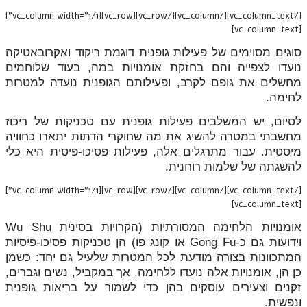
[/vc_column_text][/vc_column][/vc_row][vc_row][vc_column width="1/1"]
[vc_column_text]
סוגים מסוימים של פעילות גופנית דוגמת ריקוד ואקרובאטיקה
נועדו לצפייה והם בחזקת אומנויות במה, בעוד שלוחמים
מחשלים את גופם לקרב, ופעילותם הגופנית נועדה למטרות
לחימה.
לסיום, יש המשלבים פעילות גופנית עם טכניקות של ריכוז
מחשבתי במטרה להשיג את מה שחוקרי הדתות יתארו כחוויה
מיסטית. עבור מתרגלים אלה, פעילות פסיכו-פיסית היא כלי
להשגתה של שלמות רוחנית.
[/vc_column_text][/vc_column][/vc_row][vc_row][vc_column width="1/1"]
[vc_column_text]
אומנויות הלחימה המסורתיות (הקרויות בסינית Wu Shu
וידועות גם כ-Gong Fu או קונג פו) הן טכניקות פסיכו-פיסיות
המתכוונות בצורה מודעת לכל המטרות שלעיל גם יחד: כשמן
כן הן, אומנויות אלה נועדו ללחימה, אך במקביל, נשים וגברים,
זקנים וצעירים עוסקים בהן כדי לשמור על בריאות גופנית
ונפשית.