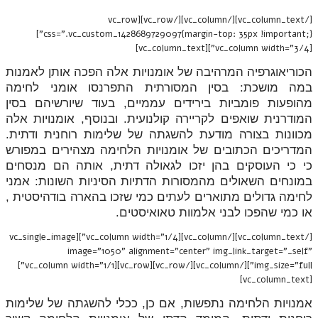
[/vc_column_text][/vc_column][/vc_row][vc_row
css=".vc_custom_1428689729097{margin-top: 35px !important;}"]
[vc_column width="3/4"][vc_column_text]
הכוריאוגרפיה המרהיבה של אומנויות אלה הפכה אותן לאמנות
במה מושכת: בסין המסורתית התפרנסו אומני לחימה
מהופעות פומביות בירידים עממיים, בעוד שיורשיהם בסין
המודרנית שואפים לקריירה קולנועית. ובנוסף, אומנויות אלה
מכוונות בצורה מודעת להשגתה של שלימות רוחנית ודתית.
המדריכים הכתובים של אומנויות הלחימה מצהירים במפורש
כי כי העוסקים בהן יזכו לגאולה דתית, אותה הם מנסחים
במונחים השאולים מהמסורות הדתיות הסיניות השונות: אמני
לחימה גדולים מתוארים לעתים כמי שזכו בהארה בודהיסטית ,
או כמי שהפכו לבני אלמוות טאואיסטים.
[/vc_column_text][/vc_column][vc_column width="1/4"][vc_single_image
image="1050" alignment="center" img_link_target="_self"
img_size="full"][/vc_column][/vc_row][vc_row][vc_column width="1/1"]
[vc_column_text]
אמנויות הלחימה נתפשות, אם כן, ככלי להשגתה של שלימות