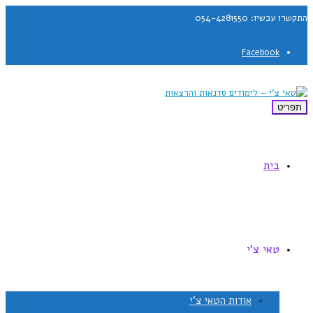
התקשרו עכשיו: 054-4281550
Facebook
תפריט
בית
טאי צ'י
אודות הטאי צ'י