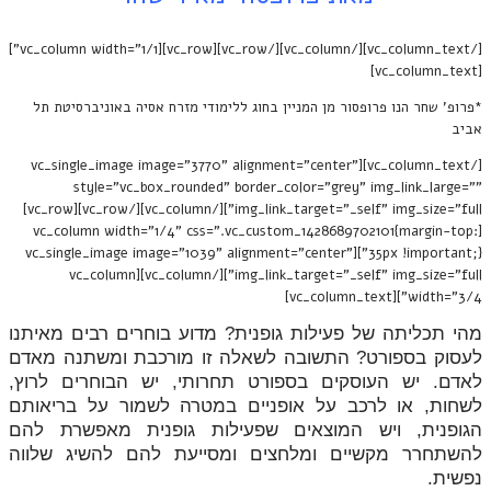
[/vc_column_text][/vc_column][/vc_row][vc_row][vc_column width="1/1"]
[vc_column_text]
*פרופ' שחר הנו פרופסור מן המניין בחוג ללימודי מזרח אסיה באוניברסיטת תל
אביב
[/vc_column_text][vc_single_image image="3770" alignment="center"
style="vc_box_rounded" border_color="grey" img_link_large=""
img_link_target="_self" img_size="full"][/vc_column][/vc_row][vc_row]
[vc_column width="1/4" css=".vc_custom_1428689702101{margin-top:
35px !important;}"][vc_single_image image="1039" alignment="center"
img_link_target="_self" img_size="full"][/vc_column][vc_column
width="3/4"][vc_column_text]
מהי תכליתה של פעילות גופנית? מדוע בוחרים רבים מאיתנו
לעסוק בספורט? התשובה לשאלה זו מורכבת ומשתנה מאדם
לאדם. יש העוסקים בספורט תחרותי, יש הבוחרים לרוץ,
לשחות, או לרכב על אופניים במטרה לשמור על בריאותם
הגופנית, ויש המוצאים שפעילות גופנית מאפשרת להם
להשתחרר מקשיים ומלחצים ומסייעת להם להשיג שלווה
נפשית.