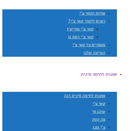
אודות הטאי צ'י
רוצים ללמוד טאי צ'י?
טאי צ'י מודיעין
טאי צ'י רמת גן
מאמרים על טאי צ'י
השיטה שלנו
אמנות לחימה סינית
אמנות לחימה סינית רכה
טאי צ'י
שינג אי
פה קווה
צ'י גונג