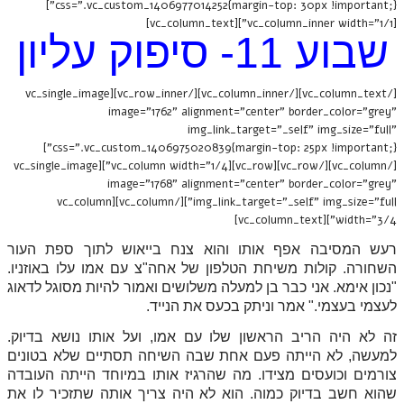
css=".vc_custom_1406977014252{margin-top: 30px !important;}"]
[vc_column_inner width="1/1"][vc_column_text]
שבוע 11- סיפוק עליון
[/vc_column_text][/vc_column_inner][/vc_row_inner][vc_single_image
image="1762" alignment="center" border_color="grey"
img_link_target="_self" img_size="full"
css=".vc_custom_1406975020839{margin-top: 25px !important;}"]
[/vc_column][/vc_row][vc_row][vc_column width="1/4"][vc_single_image
image="1768" alignment="center" border_color="grey"
img_link_target="_self" img_size="full"][/vc_column][vc_column
width="3/4"][vc_column_text]
רעש המסיבה אפף אותו והוא צנח בייאוש לתוך ספת העור
השחורה. קולות משיחת הטלפון של אחה"צ עם אמו עלו באוזניו.
"נכון אימא. אני כבר בן למעלה משלושים ואמור להיות מסוגל לדאוג
לעצמי בעצמי." אמר וניתק בכעס את הנייד.
זה לא היה הריב הראשון שלו עם אמו, ועל אותו נושא בדיוק.
למעשה, לא הייתה פעם אחת שבה השיחה תסתיים שלא בטונים
צורמים וכועסים מצידו. מה שהרגיז אותו במיוחד הייתה העובדה
שהוא חשב בדיוק כמוה. הוא לא היה צריך אותה שתזכיר לו את