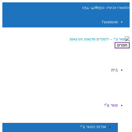
התקשרו עכשיו: 054-4281550
Facebook
תפריט
בית
טאי צ'י
אודות הטאי צ'י