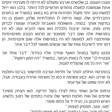
מצבו העגום. בן שלושים וארבע ומעולם לא הייתה לו מערכת יחסים
אחת שנמשכה למעלה מחודש חודשיים לכל היותר. בלבו הוא ייחל
למשהו טוב יותר מקהל הפרגיות איתן בא במגע במשרד או בחוגים
החברתיים שלו. קשה הייתה לו התכליתיות שלהן, האופן בו היו
בודקות אותך בסתר, והשאלות האגביות לכאורה שנועדו לבדוק
מיהו ומהו, ואיזה יציבות כלכלית הוא עשוי להביא עמו. לא היו
בפגישות אלה שום דבר ספונטני או מרגש הנובע מאינטימיות
שהזדמנה לזוג. למעשה לא היו בפגישות אלה שום אינטימיות. הן
דמו יותר לישיבות צוות של שני אנשים מאשר לכל דבר אחר.
מבטו נתקל במנהל האגף שחייך אליו בעידוד. "דבר אחד אני
מבטיח לך" אמר לו באותו הבוקר, במשרד "יהיו המון רווקות".
"אוי" היה כל מה שהצליח לענות.
בהתרסה החליט לוותר על חליפה ועניבה ולהישאר בג'ינס וחולצת
טי שירט. הוא יבצע משימה זו כמו כל משימה אחרת בעבודה, אבל,
לא יהיה שפוט של אף אחד.
טיפוס אדום ושתוי נחת לצידו בקול חריקה. הוא הצחין משיכר
שזיפים ועל ואת חולצת המשי שלו עיטרו כתמים של רוטב כלשהו.
האיש התבונן בו, הניח יד על כתפו ואמר:
"מוגי, עזוב. תפסיק לצפות."
"אני לא מוגי" ענה ברתיעה "ואני לא מצפה לכלום".