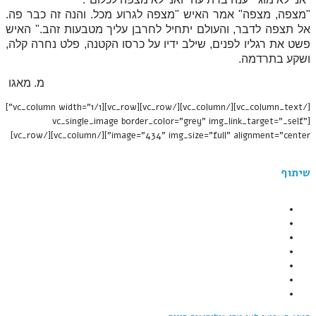
"מצפה, מצפה" אמר האיש "מצפה לגרוע מכל. והנה זה כבר פה.
אל תצפה לדבר, והעולם יתחיל לחרבן עליך מטבעות זהב." האיש
פשט את רגליו לפנים, שילב ידיו על כרסו הקטנה, פלט נחרה קלה,
ושקע בתרדמה.
מ. מאגו
[/vc_column_text][/vc_column][/vc_row][vc_row][vc_column width="1/1"]
[vc_single_image border_color="grey" img_link_target="_self"
image="434" img_size="full" alignment="center"][/vc_column][/vc_row]
שיתוף