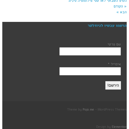
הטיפ השבועי
לאו טסי
פילוסופיה סינית
« הקודם
הבא »
הרשמו עכשיו לניוזלטר
שם פרטי
אימייל
*
Theme by
Pojo.me
- WordPress Themes
Design by
Elementor