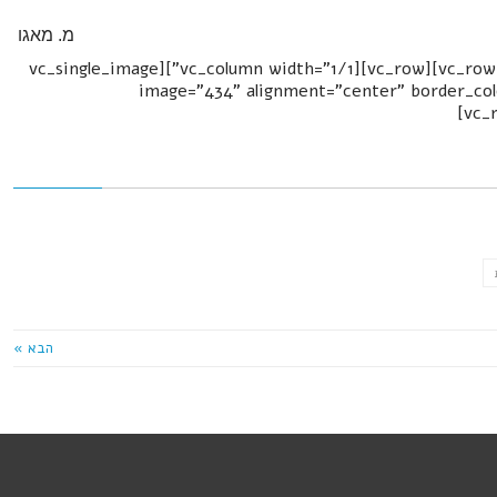
מ. מאגו
[/vc_column_text][/vc_column][/vc_row][vc_row][vc_column width="1/1"][vc_single_image
image="434" alignment="center" border_colo
הבא »