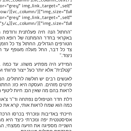
or="grey" img_link_target="_self"
והנאור
or="grey" img_link_target="_self"
img_size="full"][/vc_column][vc_column width="3/4"][vc_column_text]
"החתול הנה חיה פעלתנית ורודפת 
באקראי בחדר ההמתנה של רופא השיניי
הטורפים הגדולים, החתול צד כל הזמן 
צד כל דבר, החל מעלה מעופף עד חרק
ניצוד."
המיידע היה מפתיע משהו. עד כמה 
"קטלנית" אלא יותר כעל ייצור פרוותי 
לאנשים רבים יש חולשה לחתולים. הם 
פרטים מזהים. העסקה היא כזו: החתול
לראות בהם מה שאין הם: חיות ליטוף 
דלת חדר הטיפולים נפתחה וד"ר צ'או 
כמה הוא שמח לראות אותי, קרא את ספ
חייכתי באדיבות ונזכרתי בכרסו הרכ
אסיסטנטית יפה ונזכרתי כיצד היא מח
השנייה מספיגה את הזיעה ממצחי, הג