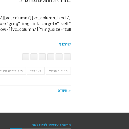
בתרדמת חתולים מגורגרת.
r="grey" img_link_target="_self"
img_size="full"][/vc_column][/vc_row]
שיתוף
הטיפ השבועי
לאו טסי
פילוסופיה סינית
« הקודם
הרשמו עכשיו לניוזלטר