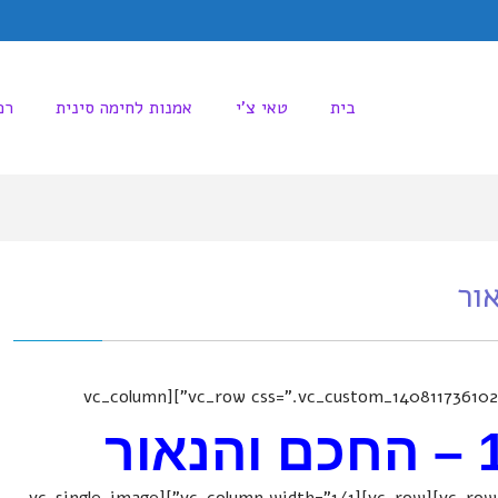
בית
טאי צ'י
אמנות לחימה סינית
רפ
[vc_row css=".vc_custom_1408117361026{margin-top: 55px !important;}"][vc_column