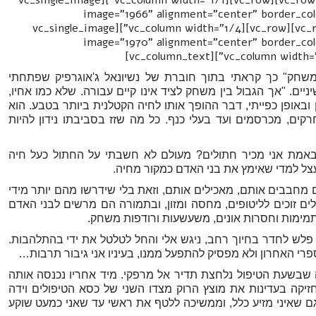
[/vc_column_text][/vc_column][/vc_row][vc_row][vc_column width="1/1"][vc_single_image
image="1966" alignment="center" border_col
img_size="full"][/vc_column][/vc_row][vc_row][vc_column width="1/4"][vc_single_image
image="1970" alignment="center" border_col
משחק" כך קראתי בתוך חוברת של נשיונאל ג'אוגרפיק שפתחתי
ם. "אך הגבול בין משחק לציד אינו קיים עבורה. שלא כמו אחיו,
ובאופן כפייתי, דבר ההופך אותו לחיה הקטלנית ביותר בטבע. הוא
ים, מכרסמים ועד בעלי כנף. כל מה שזז בסביבתו נידון להיות
באמת אני מכיר חתולים? מעולם לא חשבתי על החתול כעל חיה
ועצל למדי שאימץ את בני האדם כמקור מחיה.
מחבבים אותם, מאכילים אותם, וזאת בלי שידרשו מהם יותר מידי
ים זוכים לליטופים, מחסה ומזון, ובתמורה הם מרשים לבני האדם
תמימות וחסרות אונים, משעשעות ורודפות משחק.
פלש לחדר בחיוך רחב, ניגש אלי והחל לטלטל את ידי בהתלהבות.
רי האחרון ולא מפסיק להתפעל ממנו, בעיניו אני גיבור תרבות…
ה שבשעת הטיפול נלחצת תדיר אל מרפקי. מיד אחריו נכנסה אותה
זיקה בעדינות את מוצץ הרוק מצדו השני של כסא הטיפולים וידה
ם שאיני מזיע כלל, וממשיכה ללטף את ראשי עד שאני כמעט שוקע