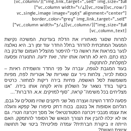
img_link_target="_self" img_size="full"][/vc_column]
[/vc_row][vc_row][vc_column width="1/4"]
[vc_single_image image="2963" alignment="center"
border_color="grey" img_link_target="_self"
img_size="full"][/vc_column][vc_column width="3/4"]
[vc_column_text]
למרות שסגר מאחוריו את הדלת בעדינות, המשיכה נקישת
המנעול המתכתית להדהד בחלל החדר עוד זמן רב. היא נאלצה
לנער בפראות את ראשה כדי להיפטר מהצליל העמום שדבק בה
כמו כתם. היא לא תראה אותו יותר, זאת ידעה. התנערה ופסעה
למקלחת, להתנקות.
בעוד המגבת לגופה, עברה על פני החדר והשמידה ראיות –
כוסות לכיור, צלחות נייר עם שאריות של אטריות לפח, מפיות
משומשות לסל האשפה, פחיות בירה ריקות למחזור. כרטיס
ביקור בודד נשאר על השולחן והיא לקחה אותו בידה. "אנו
מצליחים בכל משימה" קראה, "סוף למזיקים. א.א. הדברות"…
פסעה לחדר השינה ועצרה מול שני תיקנים שהיו מוטלים על גבם,
רגליהם אסופות אל בטנם. בכוח דחק סיפורו של קפקא והעלה
את עצמו מנבכי זיכרונה הסטודנטיאלי אל מסך זיכרונה הטרי. גם
אז לא יכלה להבין את הצורך הנואש של הסופר להתמקק. האם
הייתה זו ביקורת חברתית? עמדה פוליטית? ביטוי של תחושה
אישית נואשת?