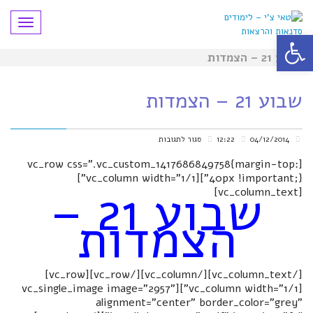
תפריט
פתח סרגל נגישות
שבוע 21 – הצמדות
שבוע 21 – הצמדות
על
04/12/2014
12:22
סגור לתגובות
שבוע
[vc_row css=".vc_custom_1417686849758{margin-top:
40px !important;}"][vc_column width="1/1"]
21
שבוע 21 –
[vc_column_text]
–
הצמדות
הצמדות
[/vc_column_text][/vc_column][/vc_row][vc_row]
[vc_column width="1/1"][vc_single_image image="2957"
alignment="center" border_color="grey"