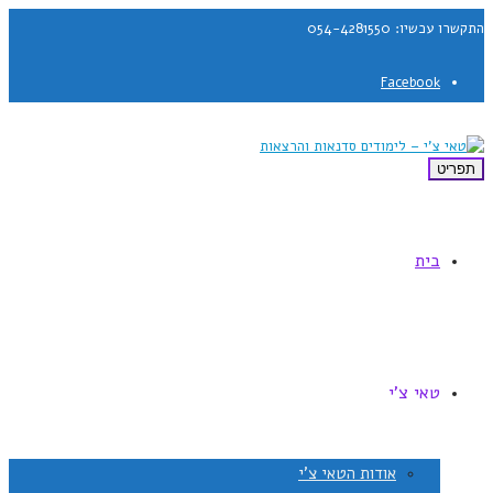
התקשרו עכשיו: 054-4281550
Facebook
תפריט
בית
טאי צ'י
אודות הטאי צ'י