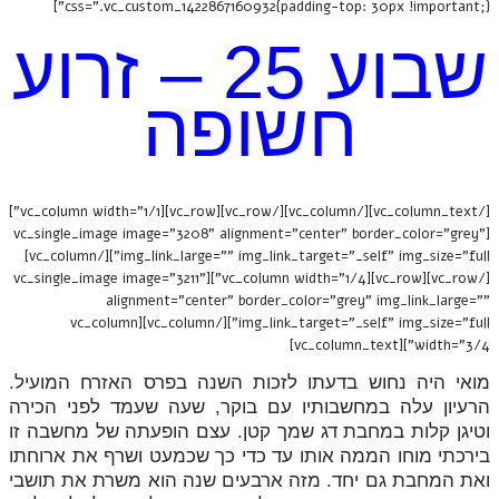
css=".vc_custom_1422867160932{padding-top: 30px !important;}"]
שבוע 25 – זרוע
חשופה
[/vc_column_text][/vc_column][/vc_row][vc_row][vc_column width="1/1"]
[vc_single_image image="3208" alignment="center" border_color="grey"
img_link_large="" img_link_target="_self" img_size="full"][/vc_column]
[/vc_row][vc_row][vc_column width="1/4"][vc_single_image image="3211"
alignment="center" border_color="grey" img_link_large=""
img_link_target="_self" img_size="full"][/vc_column][vc_column
width="3/4"][vc_column_text]
מואי היה נחוש בדעתו לזכות השנה בפרס האזרח המועיל.
הרעיון עלה במחשבותיו עם בוקר, שעה שעמד לפני הכירה
וטיגן קלות במחבת דג שמך קטן. עצם הופעתה של מחשבה זו
בירכתי מוחו הממה אותו עד כדי כך שכמעט ושרף את ארוחתו
ואת המחבת גם יחד. מזה ארבעים שנה הוא משרת את תושבי