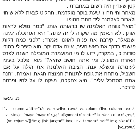
קטן שעדיין היה רשום במחברתו.
מאחר והייתה זו שעת בוקר מוקדמת, החליט לצאת ללא שיהוי
ולארוב לאלמנה ליד חנות הטופו.
"מואי" צווחה האלמנה שו בראותה אותו. "כמה נפלא לראות
אותך. לא תאמין מה שקרה לי זה עתה." היא הסתכלה ימינה
ושמאלה, קירבה את פניה לאוזנו ואמרה: "לפני כמה דקות
פגשתי בדרך את ראש העיר, איזה אדם יקר. הוא סיפר לי בסודי
סודות כי, במקרה, ידוע לו מי המועמדת המובילה השנה לפרס
האזרח המועיל. ומי אתה חושב שהיא?" מואי פלבל בעיניו
לעומתה ומשלא ענה, הציבה האלמנה את רגלה על אבן
השביל, מתחה את גופה לתנוחת המנצח הגאה, ואמרה: "הנה
אתה מסתכל עליה". היא צחקקה, נשקה לו על לחיו ופרחה
לדרכה.
מ. מאגו
[/vc_column_text][/vc_column][/vc_row][vc_row][vc_column width="1/1"]
[vc_single_image image="434" alignment="center" border_color="grey"
img_link_large="" img_link_target="_self" img_size="full"][/vc_column]
[/vc_row]