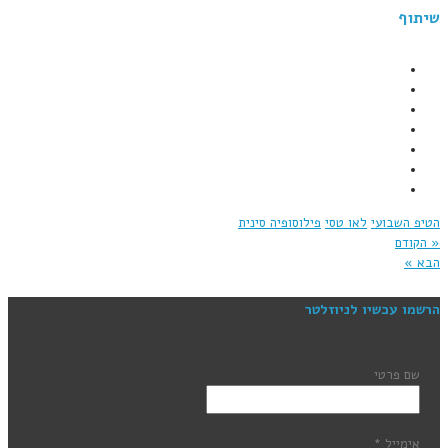
שיתוף
הטיפ השבועי
לאו טסי
פילוסופיה סינית
« הקודם
הבא »
הרשמו עכשיו לניוזלטר
שם פרטי
אימייל
*