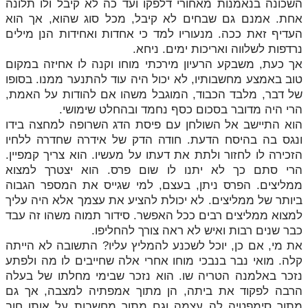
השכונה בנאמנות מאחורי דלפקו ועד כה לא קיבל ולו תלונה
אחת. אמנם גם שבחים לא קיבל, מכל סוג שהוא, אך הוא
העדיף זאת ככה. מנעוריו למד כי אחדות ואחידות הנן מילים
נרדפות לשלווה ואריכות ימים. ניחא.
אך כעת, משבקע הרעיון מירכתי מוחו וקנה לו אחיזה במקום
טוב באמצע מחשבותיו, לא יכול היה עוד להתנער ממנו. בסופו
של דבר, מלבד הכבוד, המוגבל משהו אם להודות על האמת,
הרי היה מדובר בסכום כסף נחמד ובהחלט שימושי.
הוא התיישב אל השולחן עם פיסת הדג השרופה למחצה בידו
ונגס בה בהיסח הדעת. חודה הדק של אידרה שחדרה ללחיו
הזכירה לו לחזור ולתת את דעתו על מעשיו. הוא צריך קמפיין.
הרי סתם כך לא יתנו לו שום פרס. הוא יצטרך למצוא
ממליצים. הפרס ניתן, בעצם, למי שגייס את המספר הגבוה
ביותר של ממליצים. לא יכולת להציע את עצמך אלא היה עליך
למצוא ממליצים רבים ככל האפשר. סידור תמוה משהו זה עבד
כבר שנים רבות ואיש לא ראה צורך להחליפו.
את מי, אם כן, יוכל לשכנע להמליץ עליו? התשובה לא הייתה
קלה. מואי נבר בנבכי מוחו אחרי אלה שחייבים לו מה ולפתע
נזכר באלמנה הטריה שו. הוא נזכר שבימי מחלתו של בעלה
הרבה לפקוד את ביתה, הן מתוך אמפתיה למצבה, אך גם
מתוך סימפטיה לה עצמה וגם מתוך מחשבות על אותו חוב