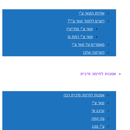
אודות הטאי צ'י
רוצים ללמוד טאי צ'י?
טאי צ'י מודיעין
טאי צ'י רמת גן
מאמרים על טאי צ'י
השיטה שלנו
אמנות לחימה סינית
אמנות לחימה סינית רכה
טאי צ'י
שינג אי
פה קווה
צ'י גונג