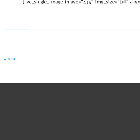
[/vc_column_text][vc_single_image image="434" img_size="full" alignment="center"]
הבא »