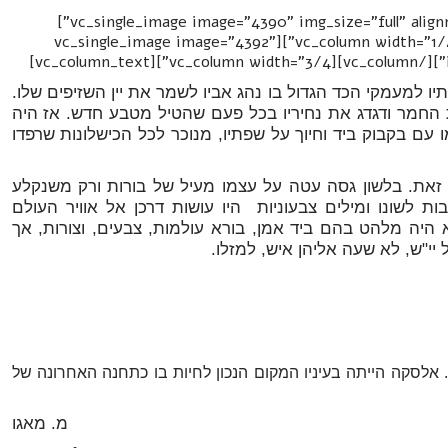
[/vc_column_text][vc_single_image image="4390" img_size="full" alignment="center"]
[/vc_column][/vc_row][vc_row][vc_column width="1/4"][vc_single_image image="4392"
ו למעמקי הכד הגדול בו נהג אביו לשמר את יין השזיפים שלו.
נות החמר ודגדג את נחיריו בכל פעם שהטיל מטבע חדש. אז היה
 עם בקבוק ביד וחיוך על שפתיו, מנוכר לכל הכישלונות שרפדו
זאת. בלשון גסה עטה על עצמו מעיל של בורות ורק משנקלע
ת לשונו ומילים צבעוניות היו עושות דרכן אל אוויר העולם
 היה מלהט בהם ביד אמן, בורא עולמות, צבעים, וצורות, אך
ל יי"ש, לא שעה אליהן איש, למזלו.
לסקה הייתה בעיניו המקום הנכון לחיות בו כתחנה האחרונה של
מ. מאגו