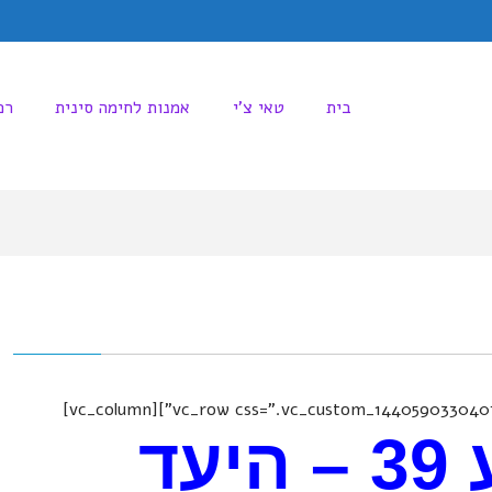
בית
טאי צ'י
אמנות לחימה סינית
רפ
[vc_row css=".vc_custom_1440590330407{margin-top: 50px !important;}"][vc_column]
יעד