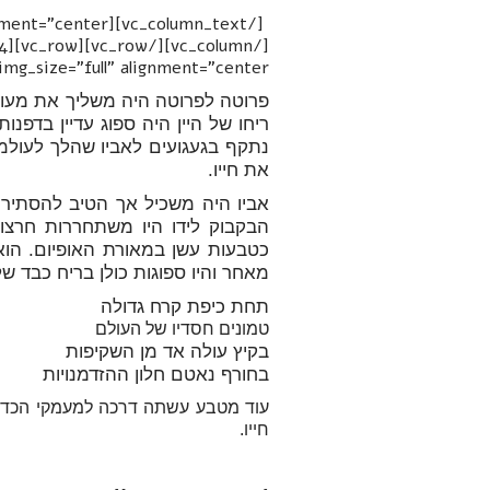
היעד
img_size="full" alignment="center"][/vc_column][vc_column width="3/4"][vc_column_text]
פרוטה לפרוטה היה משליך את מעותי
ריחו של היין היה ספוג עדיין בדפ
נתקף בגעגועים לאביו שהלך לעולמו
את חייו.
אביו היה משכיל אך הטיב להסתיר 
הבקבוק לידו היו משתחררות חרצובו
כטבעות עשן במאורת האופיום. הוא
מאחר והיו ספוגות כולן בריח כבד ש
תחת כיפת קרח גדולה
טמונים חסדיו של העולם
בקיץ עולה אד מן השקיפות
בחורף נאטם חלון ההזדמנויות
עוד מטבע עשתה דרכה למעמקי הכד. א
חייו.