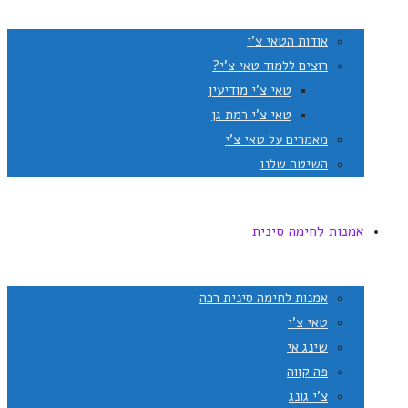
אודות הטאי צ'י
רוצים ללמוד טאי צ'י?
טאי צ'י מודיעין
טאי צ'י רמת גן
מאמרים על טאי צ'י
השיטה שלנו
אמנות לחימה סינית
אמנות לחימה סינית רכה
טאי צ'י
שינג אי
פה קווה
צ'י גונג