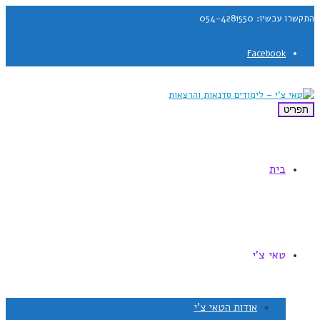
התקשרו עכשיו: 054-4281550
Facebook
תפריט
בית
טאי צ'י
אודות הטאי צ'י