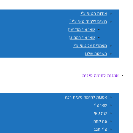
אודות הטאי צ'י
רוצים ללמוד טאי צ'י?
טאי צ'י מודיעין
טאי צ'י רמת גן
מאמרים על טאי צ'י
השיטה שלנו
אמנות לחימה סינית
אמנות לחימה סינית רכה
טאי צ'י
שינג אי
פה קווה
צ'י גונג