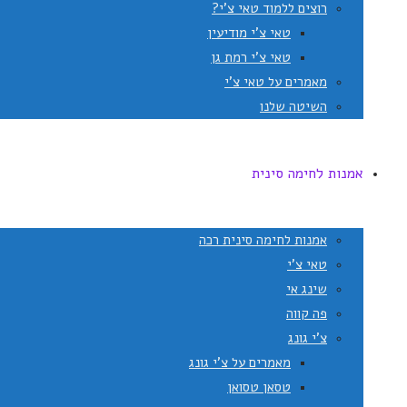
רוצים ללמוד טאי צ'י?
טאי צ'י מודיעין
טאי צ'י רמת גן
מאמרים על טאי צ'י
השיטה שלנו
אמנות לחימה סינית
אמנות לחימה סינית רכה
טאי צ'י
שינג אי
פה קווה
צ'י גונג
מאמרים על צ'י גונג
טסאן טסואן