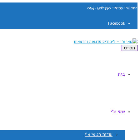
התקשרו עכשיו: 054-4281550
Facebook
תפריט
בית
טאי צ'י
אודות הטאי צ'י