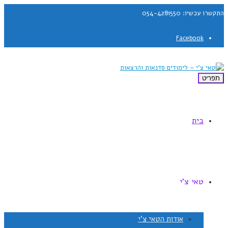
התקשרו עכשיו: 054-4281550
Facebook
תפריט
בית
טאי צ'י
אודות הטאי צ'י