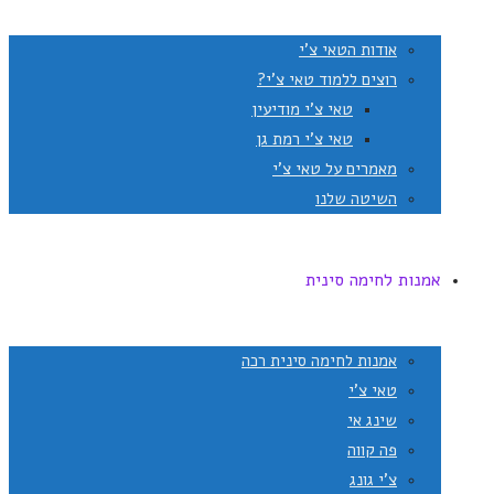
אודות הטאי צ'י
רוצים ללמוד טאי צ'י?
טאי צ'י מודיעין
טאי צ'י רמת גן
מאמרים על טאי צ'י
השיטה שלנו
אמנות לחימה סינית
אמנות לחימה סינית רכה
טאי צ'י
שינג אי
פה קווה
צ'י גונג