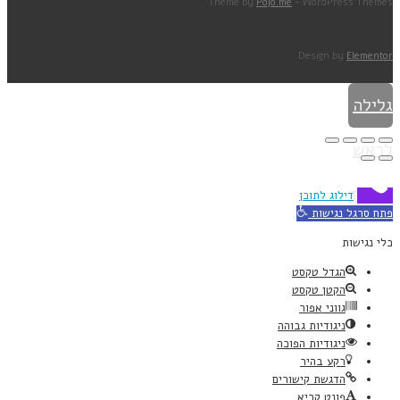
Theme by
Pojo.me
- WordPress Themes
Design by
Elementor
גלילה
לראש
העמוד
דילוג לתוכן
פתח סרגל נגישות
כלי נגישות
הגדל טקסט
הקטן טקסט
גווני אפור
ניגודיות גבוהה
ניגודיות הפוכה
רקע בהיר
הדגשת קישורים
פונט קריא