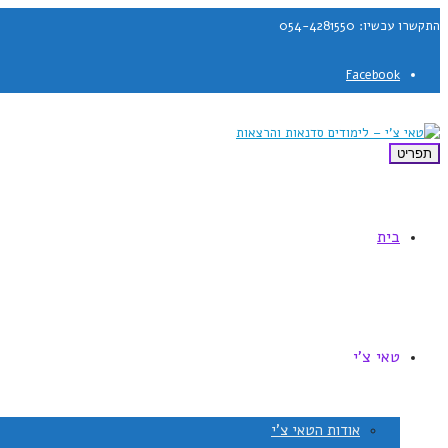
התקשרו עכשיו: 054-4281550
Facebook
תפריט
בית
טאי צ'י
אודות הטאי צ'י