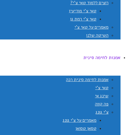
רוצים ללמוד טאי צ'י?
טאי צ'י מודיעין
טאי צ'י רמת גן
מאמרים על טאי צ'י
השיטה שלנו
אמנות לחימה סינית
אמנות לחימה סינית רכה
טאי צ'י
שינג אי
פה קווה
צ'י גונג
מאמרים על צ'י גונג
טסאן טסואן