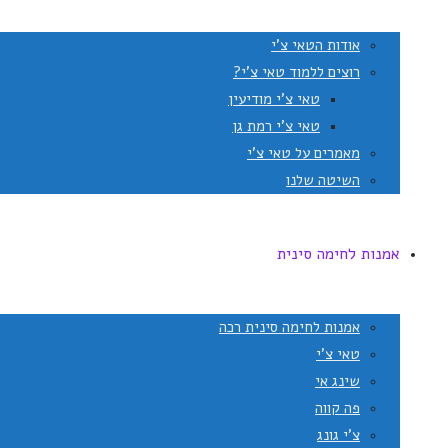
אודות הטאי צ'י
רוצים ללמוד טאי צ'י?
טאי צ'י מודיעין
טאי צ'י רמת גן
מאמרים על טאי צ'י
השיטה שלנו
אמנות לחימה סינית
אמנות לחימה סינית רכה
טאי צ'י
שינג אי
פה קווה
צ'י גונג