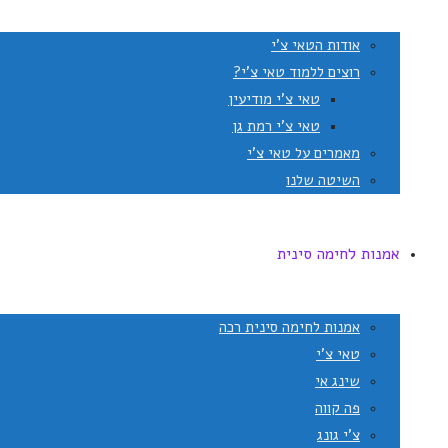
אודות הטאי צ'י
רוצים ללמוד טאי צ'י?
טאי צ'י מודיעין
טאי צ'י רמת גן
מאמרים על טאי צ'י
השיטה שלנו
אמנות לחימה סינית
אמנות לחימה סינית רכה
טאי צ'י
שינג אי
פה קווה
צ'י גונג