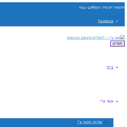
התקשרו עכשיו: 054-4281550
Facebook
תפריט
בית
טאי צ'י
אודות הטאי צ'י