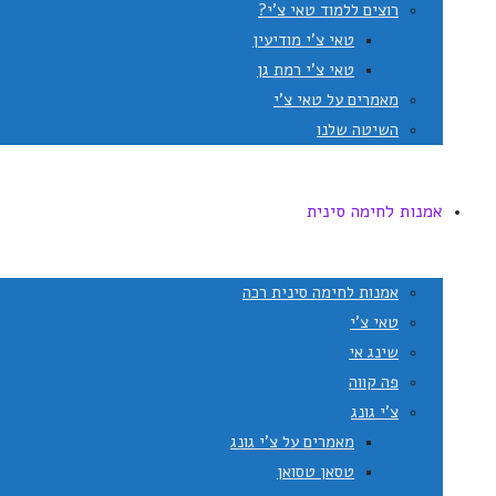
רוצים ללמוד טאי צ'י?
טאי צ'י מודיעין
טאי צ'י רמת גן
מאמרים על טאי צ'י
השיטה שלנו
אמנות לחימה סינית
אמנות לחימה סינית רכה
טאי צ'י
שינג אי
פה קווה
צ'י גונג
מאמרים על צ'י גונג
טסאן טסואן