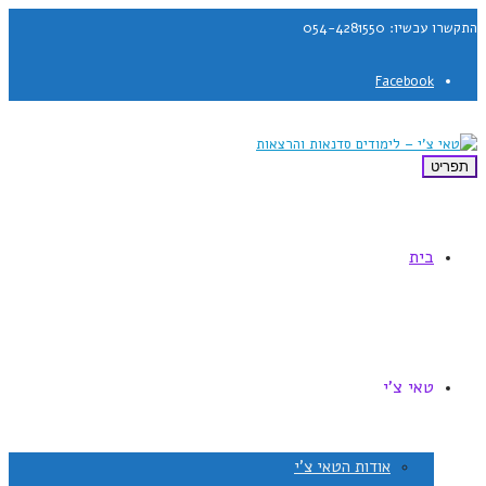
התקשרו עכשיו: 054-4281550
Facebook
תפריט
בית
טאי צ'י
אודות הטאי צ'י