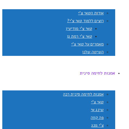
אודות הטאי צ'י
רוצים ללמוד טאי צ'י?
טאי צ'י מודיעין
טאי צ'י רמת גן
מאמרים על טאי צ'י
השיטה שלנו
אמנות לחימה סינית
אמנות לחימה סינית רכה
טאי צ'י
שינג אי
פה קווה
צ'י גונג