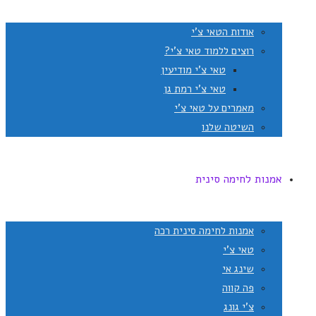
אודות הטאי צ'י
רוצים ללמוד טאי צ'י?
טאי צ'י מודיעין
טאי צ'י רמת גן
מאמרים על טאי צ'י
השיטה שלנו
אמנות לחימה סינית
אמנות לחימה סינית רכה
טאי צ'י
שינג אי
פה קווה
צ'י גונג