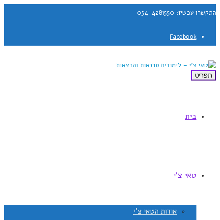
התקשרו עכשיו: 054-4281550
Facebook
תפריט
בית
טאי צ'י
אודות הטאי צ'י