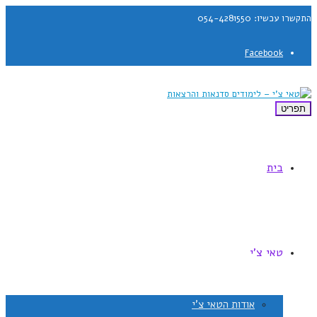
התקשרו עכשיו: 054-4281550
Facebook
תפריט
בית
טאי צ'י
אודות הטאי צ'י