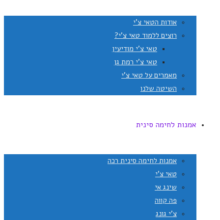
אודות הטאי צ'י
רוצים ללמוד טאי צ'י?
טאי צ'י מודיעין
טאי צ'י רמת גן
מאמרים על טאי צ'י
השיטה שלנו
אמנות לחימה סינית
אמנות לחימה סינית רכה
טאי צ'י
שינג אי
פה קווה
צ'י גונג