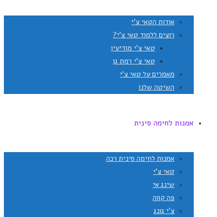
אודות הטאי צ'י
רוצים ללמוד טאי צ'י?
טאי צ'י מודיעין
טאי צ'י רמת גן
מאמרים על טאי צ'י
השיטה שלנו
אמנות לחימה סינית
אמנות לחימה סינית רכה
טאי צ'י
שינג אי
פה קווה
צ'י גונג