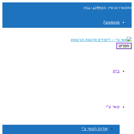
התקשרו עכשיו: 054-4281550
Facebook
תפריט
בית
טאי צ'י
אודות הטאי צ'י