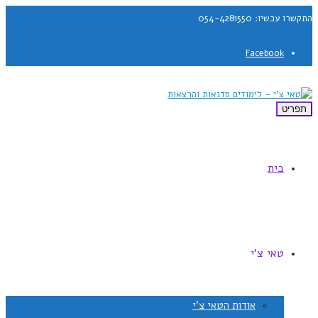
התקשרו עכשיו: 054-4281550
Facebook
תפריט
בית
טאי צ'י
אודות הטאי צ'י