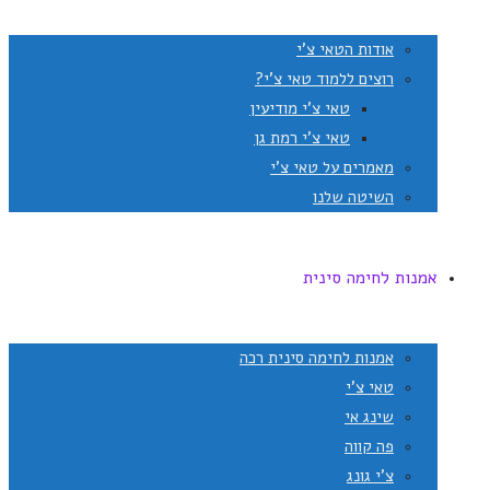
אודות הטאי צ'י
רוצים ללמוד טאי צ'י?
טאי צ'י מודיעין
טאי צ'י רמת גן
מאמרים על טאי צ'י
השיטה שלנו
אמנות לחימה סינית
אמנות לחימה סינית רכה
טאי צ'י
שינג אי
פה קווה
צ'י גונג