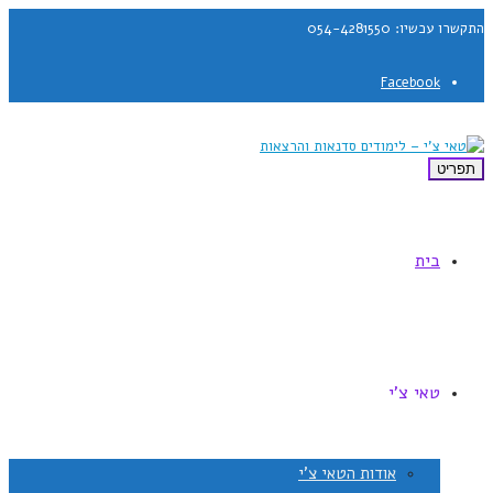
התקשרו עכשיו: 054-4281550
Facebook
תפריט
בית
טאי צ'י
אודות הטאי צ'י