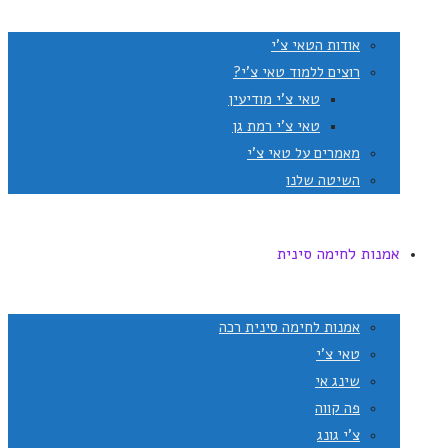
אודות הטאי צ'י
רוצים ללמוד טאי צ'י?
טאי צ'י מודיעין
טאי צ'י רמת גן
מאמרים על טאי צ'י
השיטה שלנו
אמנות לחימה סינית
אמנות לחימה סינית רכה
טאי צ'י
שינג אי
פה קווה
צ'י גונג