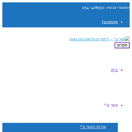
התקשרו עכשיו: 054-4281550
Facebook
תפריט
בית
טאי צ'י
אודות הטאי צ'י