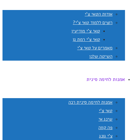
אודות הטאי צ'י
רוצים ללמוד טאי צ'י?
טאי צ'י מודיעין
טאי צ'י רמת גן
מאמרים על טאי צ'י
השיטה שלנו
אמנות לחימה סינית
אמנות לחימה סינית רכה
טאי צ'י
שינג אי
פה קווה
צ'י גונג