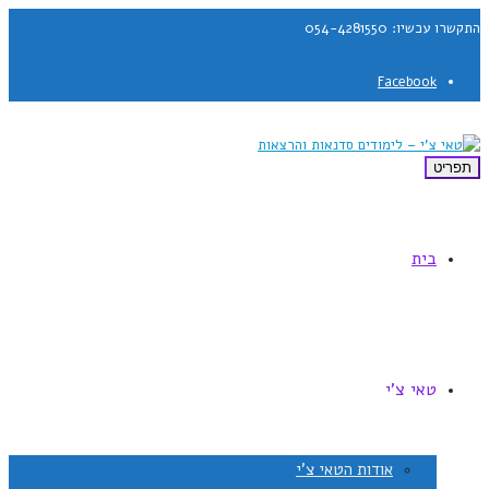
התקשרו עכשיו: 054-4281550
Facebook
תפריט
בית
טאי צ'י
אודות הטאי צ'י