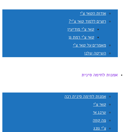
אודות הטאי צ'י
רוצים ללמוד טאי צ'י?
טאי צ'י מודיעין
טאי צ'י רמת גן
מאמרים על טאי צ'י
השיטה שלנו
אמנות לחימה סינית
אמנות לחימה סינית רכה
טאי צ'י
שינג אי
פה קווה
צ'י גונג