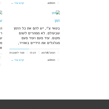
תבנית
admin
קרא עוד ←
זמן
ש
בטאי צ'י, יש להם את כל הזמן
הכ
שבעולם. לא ממהרים לשום
רצ
מקום. עוד פעם ועוד פעם
שו
מגלגלים את הידיים באוויר,
מה
אי
על
20/06/2021
17:27
סגור לתגובות
זמן
admin
קרא עוד ←