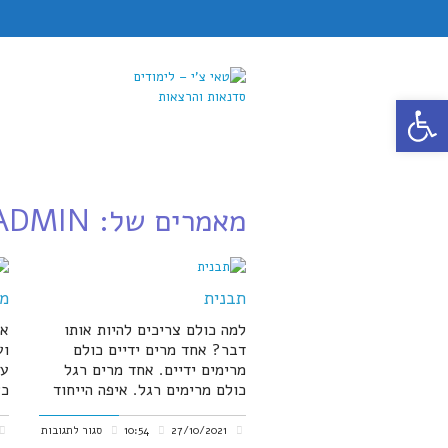
פתח סרגל נגישות
מאמרים של: ADMIN
תבנית
מה
למה כולם צריכים להיות אותו
אח
דבר? אחד מרים ידיים כולם
וע
מרימים ידיים. אחד מרים רגל
עו
כולם מרימים רגל. איפה הייחוד
כש
על
27/10/2021
10:54
סגור לתגובות