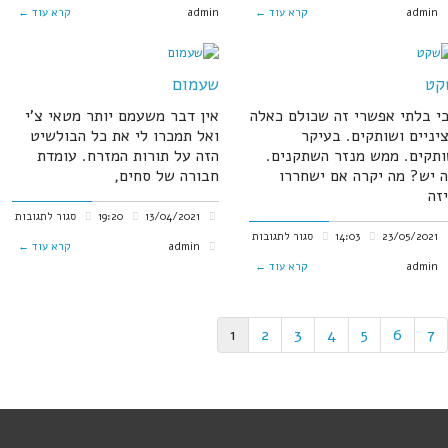
מה
admin
קרא עוד ←
admin
קרא עוד ←
אני
עושה
קט
שעמום
י בלתי אפשרי זה שכולם כאלה
אין דבר משעמם יותר מטאי צ'י
יניים ושותקים. בעיקר
ואל תמכרו לי את כל הבולשיט
תקים. ממש מנזר השתקנים.
הזה על תורות המזרח. עומדת
 יש? מה יקרה אם ישחררו
חבורה של סחים,
זה
על
13/04/2021
19:20
סגור לתגובות
על
23/05/2021
14:03
סגור לתגובות
שעמ
admin
קרא עוד ←
שקט
admin
קרא עוד ←
1
2
3
4
5
6
7