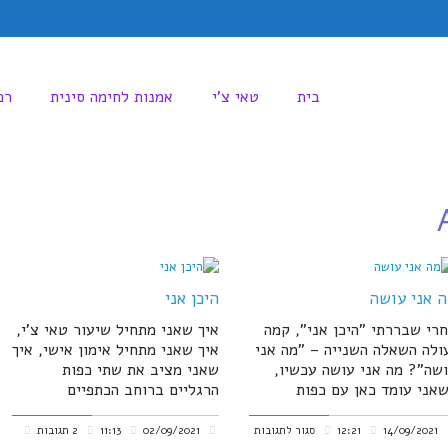
בית
טאי צ'י
אמנות לחימה סינית
רפ
 אני עושה
היכן אני
רי שבררתי "היכן אני", קמה
איך שאני מתחיל שיעור טאי צ'י,
ולה השאלה השנייה – "מה אני
איך שאני מתחיל אימון אישי, איך
שה"? מה אני עושה עכשיו,
שאני מציב את שתי כפות
אני עומד כאן עם כפות
הרגליים ברוחב הכתפיים
על
14/09/2021
12:21
סגור לתגובות
02/09/2021
11:13
2 תגובות