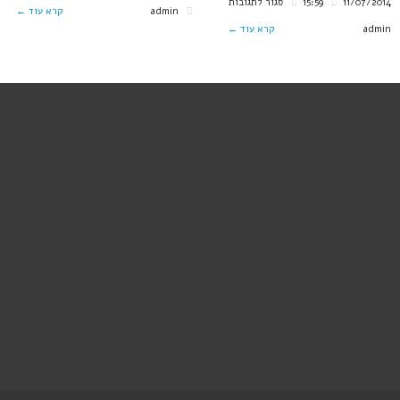
על
11/07/2014
15:59
סגור לתגובות
האם
admin
קרא עוד ←
חכמת
admin
קרא עוד ←
טאי
המים
צ'י
של
זו
הטאי
אמנ
צ'י
לחי