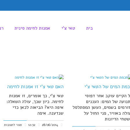
בית
טאי צ'י
אמנות לחימה סינית
רפ
מת המים של הטאי צ'י
האם טאי צ'י זו אמנות לחימה
 הקיים עוקב אחר דפוסי
טאי צ'י, כך אומרים, זו אמנות
נועה של המים: העננים
לחימה. כיון שכך, עולה השאלה:
ורמים בשמים, העשן המסתלסל
איפה היא? הביאוה לכאן כדי
ולה באוויר, פני החול על
שנדענה. איפה
טחי הדיונות
על
28/06/2014
12:32
סגור לתגובות